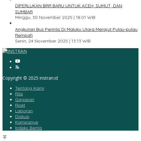
DIPERLUKAN BRR BARU UNTUK ACEH, SUMUT, DAN
SUMBAR
Minggu, 30 November 2025 | 18:01 WIB
5
Angkutan Bus Perintis Di Maluku Utara Merajut Pulau-pulau
Rempah
Senin, 24 November 2025 | 13:13 WIB
Copyright © 2025 instran.id
Tentang Kami
Rilis
Gagasan
Riset
Laporan
Diskusi
Kampanye
Indeks Berita