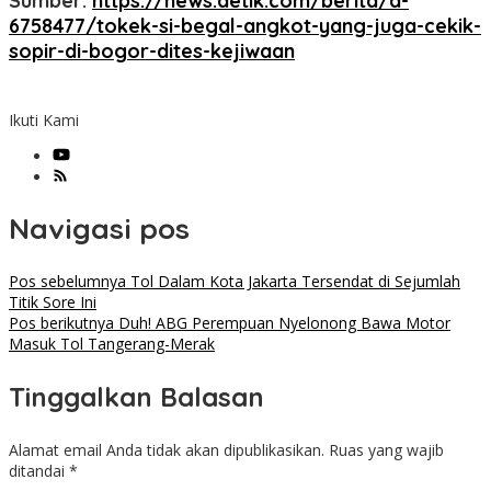
Sumber:
https://news.detik.com/berita/d-
6758477/tokek-si-begal-angkot-yang-juga-cekik-
sopir-di-bogor-dites-kejiwaan
Ikuti Kami
Navigasi pos
Pos sebelumnya
Tol Dalam Kota Jakarta Tersendat di Sejumlah
Titik Sore Ini
Pos berikutnya
Duh! ABG Perempuan Nyelonong Bawa Motor
Masuk Tol Tangerang-Merak
Tinggalkan Balasan
Alamat email Anda tidak akan dipublikasikan.
Ruas yang wajib
ditandai
*