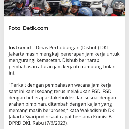
a
h
a
s
a
Foto: Detik.com
n
A
t
u
Instran.id
– Dinas Perhubungan (Dishub) DKI
r
Jakarta masih mengkaji penerapan jam kerja untuk
a
n
mengurangi kemacetan. Dishub berharap
J
pembahasan aturan jam kerja itu rampung bulan
a
ini.
m
M
“Terkait dengan pembahasan wacana jam kerja,
a
s
saat ini kami sedang terus melakukan FGD. FGD
u
dengan beberapa stakeholder dan sesuai dengan
k
arahan pimpinan, ditambah dengan kajian yang
K
memang masih berproses,” kata Wakadishub DKI
a
Jakarta Syaripudin saat rapat bersama Komisi B
n
t
DPRD DKI, Rabu (7/6/2023).
o