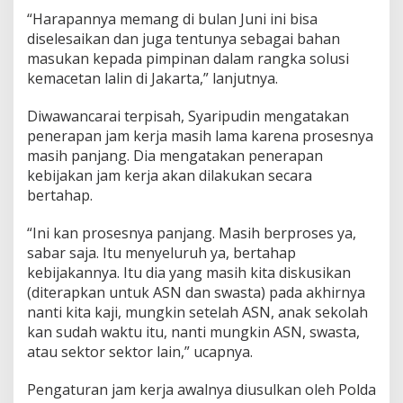
r
“Harapannya memang di bulan Juni ini bisa
R
diselesaikan dan juga tentunya sebagai bahan
a
masukan kepada pimpinan dalam rangka solusi
m
p
kemacetan lalin di Jakarta,” lanjutnya.
u
n
Diwawancarai terpisah, Syaripudin mengatakan
g
penerapan jam kerja masih lama karena prosesnya
B
masih panjang. Dia mengatakan penerapan
u
l
kebijakan jam kerja akan dilakukan secara
a
bertahap.
n
I
“Ini kan prosesnya panjang. Masih berproses ya,
n
sabar saja. Itu menyeluruh ya, bertahap
i
kebijakannya. Itu dia yang masih kita diskusikan
(diterapkan untuk ASN dan swasta) pada akhirnya
nanti kita kaji, mungkin setelah ASN, anak sekolah
kan sudah waktu itu, nanti mungkin ASN, swasta,
atau sektor sektor lain,” ucapnya.
Pengaturan jam kerja awalnya diusulkan oleh Polda