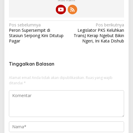
N
Pos sebelumnya
Pos berikutnya
Peron Supersempit di
Legislator PKS Keluhkan
a
Stasiun Serpong Kini Ditutup
TransJ Kerap Ngebut Bikin
v
Pagar
Ngeri, Ini Kata Dishub
i
g
Tinggalkan Balasan
a
s
Alamat email Anda tidak akan dipublikasikan.
Ruas yang wajib
i
ditandai
*
p
o
s