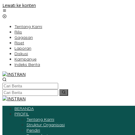
Lewati ke konten
Tentang Kami
Rilis
Gagasan
Riset
Laporan
Diskusi
Kampanye
Indeks Berita
BERANDA
PROFIL
Tentang Kami
Struktur Organisasi
Pendiri