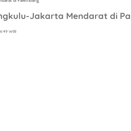
endarat di Palembang
engkulu-Jakarta Mendarat di 
16:49 WIB