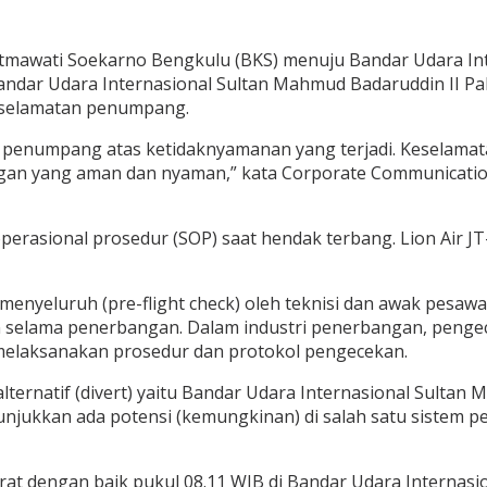
atmawati Soekarno Bengkulu (BKS) menuju Bandar Udara In
Bandar Udara Internasional Sultan Mahmud Badaruddin II Pa
 keselamatan penumpang.
h penumpang atas ketidaknyamanan yang terjadi. Keselam
an yang aman dan nyaman,” kata Corporate Communications
perasional prosedur (SOP) saat hendak terbang. Lion Air J
enyeluruh (pre-flight check) oleh teknisi dan awak pesa
 selama penerbangan. Dalam industri penerbangan, pengec
 melaksanakan prosedur dan protokol pengecekan.
lternatif (divert) yaitu Bandar Udara Internasional Sulta
unjukkan ada potensi (kemungkinan) di salah satu sistem p
 dengan baik pukul 08.11 WIB di Bandar Udara Internasi