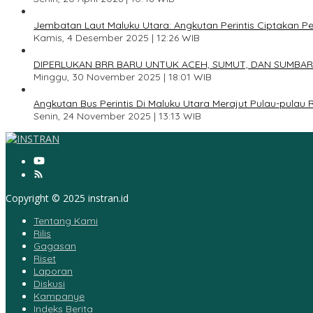
3
Jembatan Laut Maluku Utara: Angkutan Perintis Ciptakan 
Kamis, 4 Desember 2025 | 12:26 WIB
4
DIPERLUKAN BRR BARU UNTUK ACEH, SUMUT, DAN SUMBAR
Minggu, 30 November 2025 | 18:01 WIB
5
Angkutan Bus Perintis Di Maluku Utara Merajut Pulau-pulau
Senin, 24 November 2025 | 13:13 WIB
Copyright © 2025 instran.id
Tentang Kami
Rilis
Gagasan
Riset
Laporan
Diskusi
Kampanye
Indeks Berita