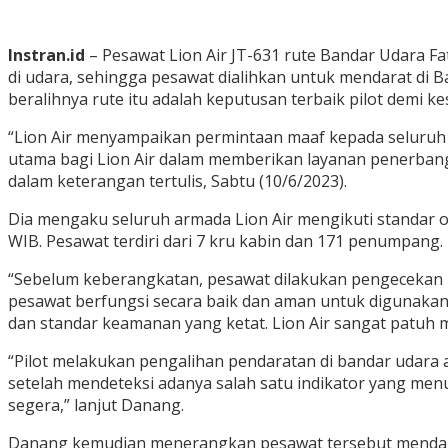
Instran.id
– Pesawat Lion Air JT-631 rute Bandar Udara F
di udara, sehingga pesawat dialihkan untuk mendarat di 
beralihnya rute itu adalah keputusan terbaik pilot demi
“Lion Air menyampaikan permintaan maaf kepada seluru
utama bagi Lion Air dalam memberikan layanan penerbang
dalam keterangan tertulis, Sabtu (10/6/2023).
Dia mengaku seluruh armada Lion Air mengikuti standar o
WIB. Pesawat terdiri dari 7 kru kabin dan 171 penumpang.
“Sebelum keberangkatan, pesawat dilakukan pengecekan m
pesawat berfungsi secara baik dan aman untuk digunakan
dan standar keamanan yang ketat. Lion Air sangat patuh
“Pilot melakukan pengalihan pendaratan di bandar udara a
setelah mendeteksi adanya salah satu indikator yang men
segera,” lanjut Danang.
Danang kemudian menerangkan pesawat tersebut mendarat