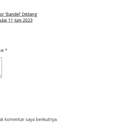
r ‘Bandel’ Ditilang
ai 11 Juni 2023
dai
*
uk komentar saya berikutnya.