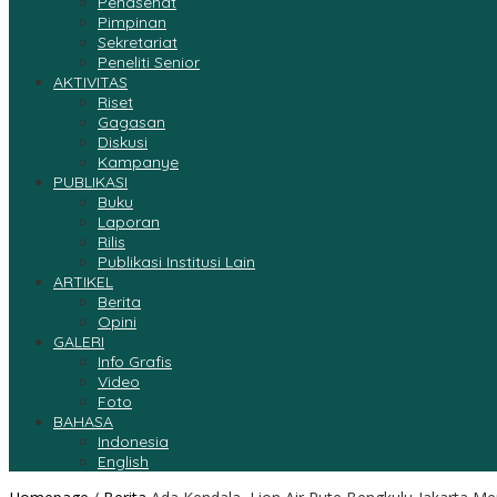
Penasehat
Pimpinan
Sekretariat
Peneliti Senior
AKTIVITAS
Riset
Gagasan
Diskusi
Kampanye
PUBLIKASI
Buku
Laporan
Rilis
Publikasi Institusi Lain
ARTIKEL
Berita
Opini
GALERI
Info Grafis
Video
Foto
BAHASA
Indonesia
English