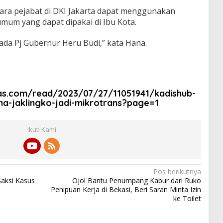
ra pejabat di DKI Jakarta dapat menggunakan
umum yang dapat dipakai di Ibu Kota.
pada Pj Gubernur Heru Budi,” kata Hana.
as.com/read/2023/07/27/11051941/kadishub-
a-jaklingko-jadi-mikrotrans?page=1
Ikuti Kami
Pos berikutnya
Saksi Kasus
Ojol Bantu Penumpang Kabur dari Ruko
Penipuan Kerja di Bekasi, Beri Saran Minta Izin
ke Toilet