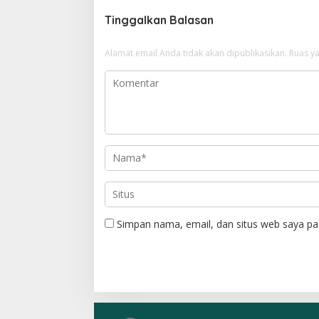
g
Tinggalkan Balasan
a
s
Alamat email Anda tidak akan dipublikasikan.
Ruas ya
i
p
o
s
Simpan nama, email, dan situs web saya pa