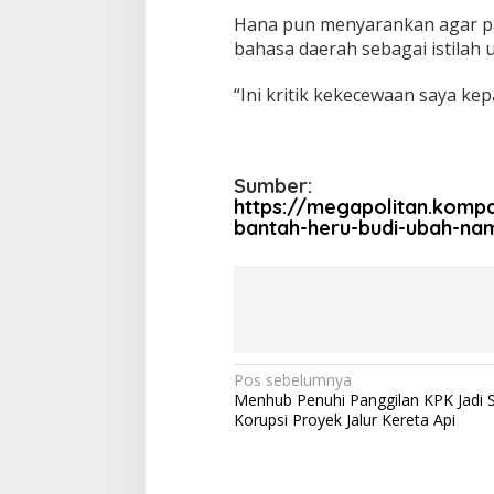
Hana pun menyarankan agar pa
bahasa daerah sebagai istilah 
“Ini kritik kekecewaan saya ke
Sumber:
https://megapolitan.komp
bantah-heru-budi-ubah-nam
N
Pos sebelumnya
Menhub Penuhi Panggilan KPK Jadi 
a
Korupsi Proyek Jalur Kereta Api
v
i