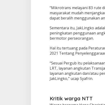
“Mikrotrans melayani 83 rute d
masyarakat mudah menjangkau
dapat beralih menggunakan ang
Sementara itu, JakLingko adal
peningkatan penggunaan ang
bermotor perseorangan.
Hal itu tertuang pada Peratur
2021 Tentang Penyelenggaraan 
“Sesuai Pergub itu pelaksanaa
LRT, layanan angkutan Transj
layanan angkutan dan/atau pe
JakLingko,” ucap Syafrin.
Kritik warga NTT
Warga bernama Hana Charistia