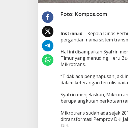
g
k
o
Foto: Kompas.com
J
a
d
Instran.id
– Kepala Dinas Perh
i
M
pergantian nama sistem transpo
i
k
Hal ini disampaikan Syafrin m
r
Timur yang menuding Heru Bud
o
Mikrotrans.
t
r
a
“Tidak ada penghapusan JakLin
n
dalam keterangan tertulis pada
s
Syafrin menjelaskan, Mikrotran
berupa angkutan perkotaan (an
Mikrotrans sudah ada sejak 20
ditransformasi Pemprov DKI Jak
lain.