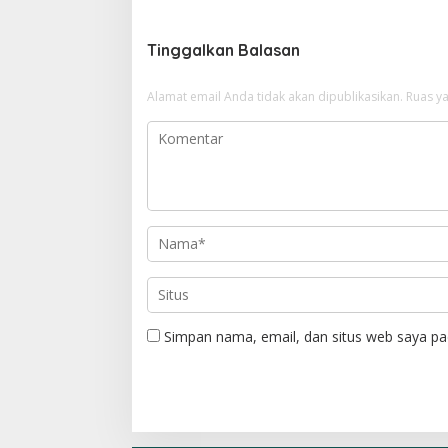
i
g
Tinggalkan Balasan
a
Alamat email Anda tidak akan dipublikasikan.
Ruas ya
s
i
p
o
s
Simpan nama, email, dan situs web saya pa