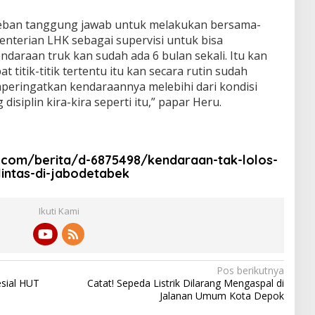
a beban tanggung jawab untuk melakukan bersama-
terian LHK sebagai supervisi untuk bisa
ndaraan truk kan sudah ada 6 bulan sekali. Itu kan
t titik-titik tertentu itu kan secara rutin sudah
peringatkan kendaraannya melebihi dari kondisi
isiplin kira-kira seperti itu,” papar Heru.
k.com/berita/d-6875498/kendaraan-tak-lolos-
lintas-di-jabodetabek
Ikuti Kami
Pos berikutnya
esial HUT
Catat! Sepeda Listrik Dilarang Mengaspal di
Jalanan Umum Kota Depok