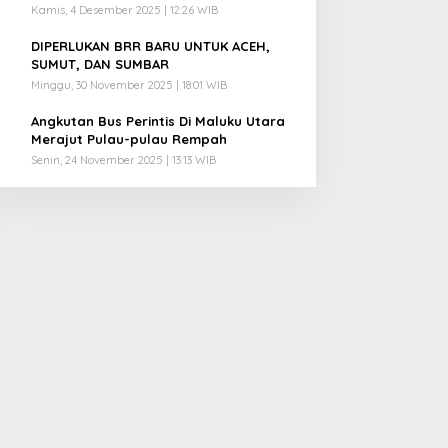
Kamis, 4 Desember 2025 | 12:26 WIB
4
DIPERLUKAN BRR BARU UNTUK ACEH,
SUMUT, DAN SUMBAR
Minggu, 30 November 2025 | 18:01 WIB
5
Angkutan Bus Perintis Di Maluku Utara
Merajut Pulau-pulau Rempah
Senin, 24 November 2025 | 13:13 WIB