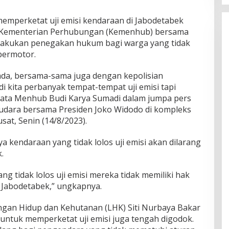
emperketat uji emisi kendaraan di Jabodetabek
. Kementerian Perhubungan (Kemenhub) bersama
lakukan penegakan hukum bagi warga yang tidak
bermotor.
da, bersama-sama juga dengan kepolisian
i kita perbanyak tempat-tempat uji emisi tapi
kata Menhub Budi Karya Sumadi dalam jumpa pers
i udara bersama Presiden Joko Widodo di kompleks
sat, Senin (14/8/2023).
 kendaraan yang tidak lolos uji emisi akan dilarang
.
ang tidak lolos uji emisi mereka tidak memiliki hak
 Jabodetabek,” ungkapnya.
ngan Hidup dan Kehutanan (LHK) Siti Nurbaya Bakar
ntuk memperketat uji emisi juga tengah digodok.