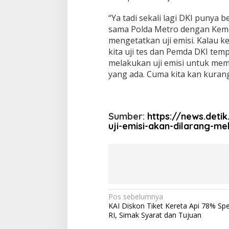
“Ya tadi sekali lagi DKI puny
sama Polda Metro dengan Kemen
mengetatkan uji emisi. Kalau ke
kita uji tes dan Pemda DKI tempa
melakukan uji emisi untuk mem
yang ada. Cuma kita kan kurang d
Sumber:
https://news.deti
uji-emisi-akan-dilarang-me
N
Pos sebelumnya
KAI Diskon Tiket Kereta Api 78% Sp
a
RI, Simak Syarat dan Tujuan
v