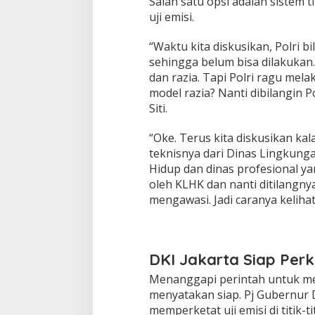
Salah satu opsi adalah sistem 
uji emisi.
“Waktu kita diskusikan, Polri bi
sehingga belum bisa dilakukan.
dan razia. Tapi Polri ragu mel
model razia? Nanti dibilangin Pol
Siti.
“Oke. Terus kita diskusikan kala
teknisnya dari Dinas Lingkunga
Hidup dan dinas profesional y
oleh KLHK dan nanti ditilangnya 
mengawasi. Jadi caranya kelihat
DKI Jakarta Siap Perke
Menanggapi perintah untuk mem
menyatakan siap. Pj Gubernur 
memperketat uji emisi di titik-ti