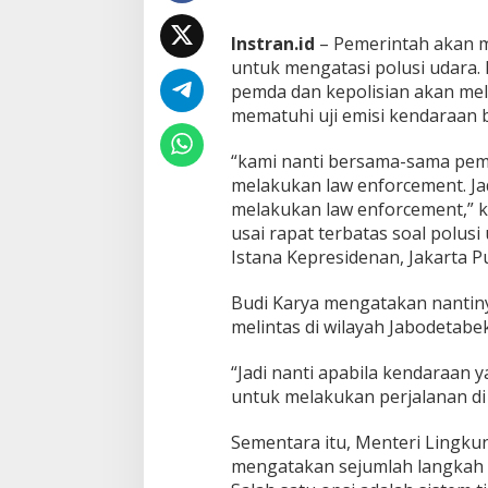
g
M
Instran.id
– Pemerintah akan m
e
untuk mengatasi polusi udara
l
i
pemda dan kepolisian akan me
n
mematuhi uji emisi kendaraan 
t
a
“kami nanti bersama-sama pem
s
melakukan law enforcement. Jad
d
i
melakukan law enforcement,” 
J
usai rapat terbatas soal polus
a
Istana Kepresidenan, Jakarta Pu
b
o
Budi Karya mengatakan nantinya
d
e
melintas di wilayah Jabodetabek
t
a
“Jadi nanti apabila kendaraan y
b
untuk melakukan perjalanan di
e
k
Sementara itu, Menteri Lingku
mengatakan sejumlah langkah u