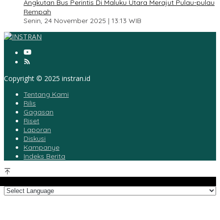
Angkutan Bus Perintis Di Maluku Utara Merajut Pulau-pulau
Rempah
Senin, 24 November 2025 | 13:13 WIB
Copyright © 2025 instran.id
Tentang Kami
Rilis
Gagasan
Riset
Laporan
Diskusi
Kampanye
Indeks Berita