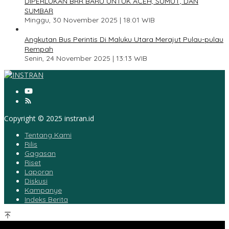
DIPERLUKAN BRR BARU UNTUK ACEH, SUMUT, DAN
SUMBAR
Minggu, 30 November 2025 | 18:01 WIB
5
Angkutan Bus Perintis Di Maluku Utara Merajut Pulau-pulau
Rempah
Senin, 24 November 2025 | 13:13 WIB
Copyright © 2025 instran.id
Tentang Kami
Rilis
Gagasan
Riset
Laporan
Diskusi
Kampanye
Indeks Berita