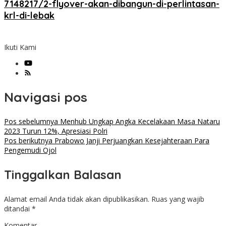
7148217/2-flyover-akan-dibangun-di-perlintasan-
krl-di-lebak
Ikuti Kami
Navigasi pos
Pos sebelumnya
Menhub Ungkap Angka Kecelakaan Masa Nataru
2023 Turun 12%, Apresiasi Polri
Pos berikutnya
Prabowo Janji Perjuangkan Kesejahteraan Para
Pengemudi Ojol
Tinggalkan Balasan
Alamat email Anda tidak akan dipublikasikan.
Ruas yang wajib
ditandai
*
Komentar