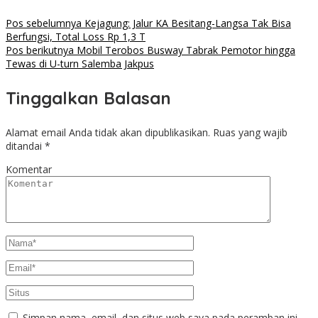
Pos sebelumnya
Kejagung: Jalur KA Besitang-Langsa Tak Bisa
Berfungsi, Total Loss Rp 1,3 T
Pos berikutnya
Mobil Terobos Busway Tabrak Pemotor hingga
Tewas di U-turn Salemba Jakpus
Tinggalkan Balasan
Alamat email Anda tidak akan dipublikasikan.
Ruas yang wajib
ditandai
*
Komentar
Simpan nama, email, dan situs web saya pada peramban ini