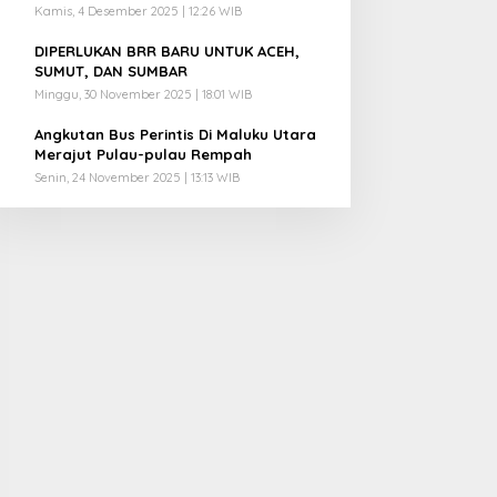
Kamis, 4 Desember 2025 | 12:26 WIB
4
DIPERLUKAN BRR BARU UNTUK ACEH,
SUMUT, DAN SUMBAR
Minggu, 30 November 2025 | 18:01 WIB
5
Angkutan Bus Perintis Di Maluku Utara
Merajut Pulau-pulau Rempah
Senin, 24 November 2025 | 13:13 WIB