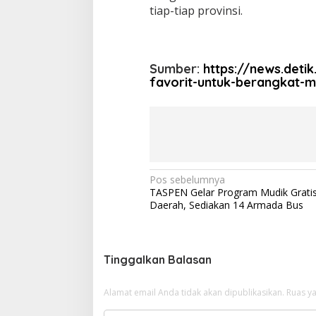
tiap-tiap provinsi.
Sumber:
https://news.deti
favorit-untuk-berangkat-m
N
Pos sebelumnya
TASPEN Gelar Program Mudik Gratis
a
Daerah, Sediakan 14 Armada Bus
v
i
g
Tinggalkan Balasan
a
Alamat email Anda tidak akan dipublikasikan.
Ruas ya
s