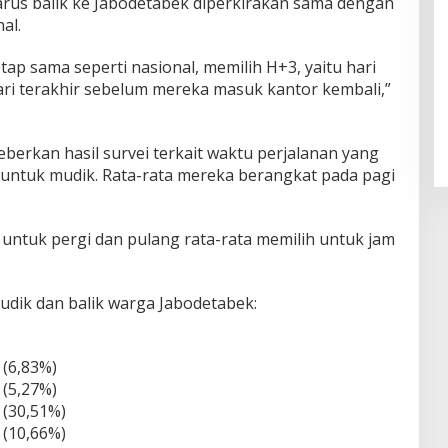
arus balik ke Jabodetabek diperkirakan sama dengan
al.
ap sama seperti nasional, memilih H+3, yaitu hari
ari terakhir sebelum mereka masuk kantor kembali,”
berkan hasil survei terkait waktu perjalanan yang
k untuk mudik. Rata-rata mereka berangkat pada pagi
 untuk pergi dan pulang rata-rata memilih untuk jam
mudik dan balik warga Jabodetabek:
 (6,83%)
 (5,27%)
 (30,51%)
 (10,66%)