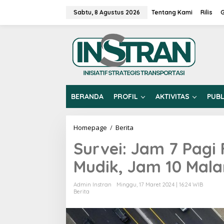
L
e
Sabtu, 8 Agustus 2026
Tentang Kami
Rilis
w
a
t
i
k
e
k
o
n
BERANDA
PROFIL
AKTIVITAS
PUBL
t
e
n
Homepage
/
Berita
S
u
Survei: Jam 7 Pagi
r
v
Mudik, Jam 10 Mala
e
i
:
Admin Instran
Minggu, 17 Maret 2024 | 16:24 WIB
J
Berita
a
m
7