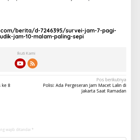
k.com/berita/d-7246395/survei-jam-7-pagi-
udik-jam-10-malam-paling-sepi
Ikuti Kami
Pos berikutnya
 ke 8
Polisi: Ada Pergeseran Jam Macet Lalin di
Jakarta Saat Ramadan
ng wajib ditandai
*