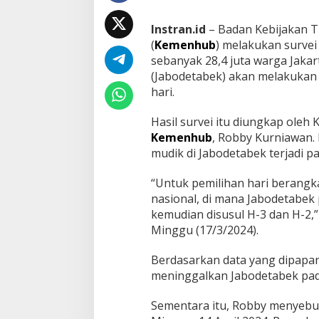
M
u
Instran.id
– Badan Kebijakan T
d
i
(
Kemenhub
) melakukan survei
k
sebanyak 28,4 juta warga Jaka
,
(Jabodetabek) akan melakukan 
J
hari.
a
m
1
Hasil survei itu diungkap oleh
0
Kemenhub
, Robby Kurniawan.
M
mudik di Jabodetabek terjadi pa
a
l
“Untuk pemilihan hari berangk
a
m
nasional, di mana Jabodetabek 
P
kemudian disusul H-3 dan H-2,”
a
Minggu (17/3/2024).
l
i
Berdasarkan data yang dipapar
n
g
meninggalkan Jabodetabek pada 
S
e
Sementara itu, Robby menyebut
p