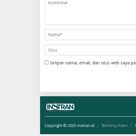
i
p
o
s
Simpan nama, email, dan situs web saya pa
Copyright © 2025 instran.id
Tentang Kami