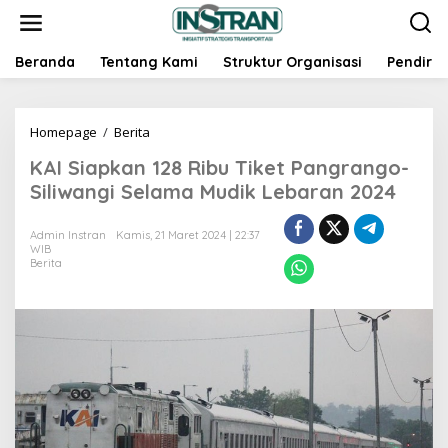
L
e
w
a
Beranda
Tentang Kami
Struktur Organisasi
Pendiri
t
i
k
Homepage
/
Berita
K
e
A
k
KAI Siapkan 128 Ribu Tiket Pangrango-
I
o
S
n
Siliwangi Selama Mudik Lebaran 2024
i
t
a
e
Admin Instran
Kamis, 21 Maret 2024 | 22:37
p
n
WIB
k
Berita
a
n
1
2
8
R
i
b
u
T