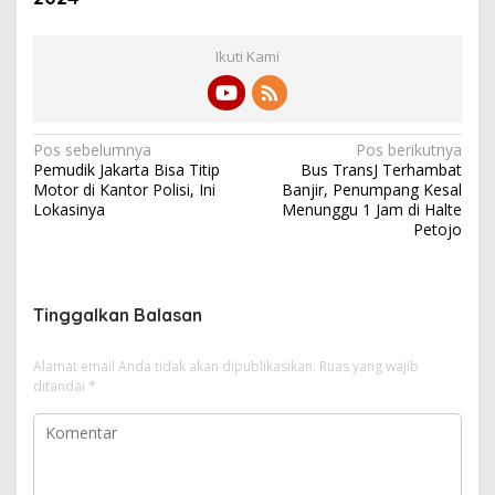
Ikuti Kami
N
Pos sebelumnya
Pos berikutnya
Pemudik Jakarta Bisa Titip
Bus TransJ Terhambat
a
Motor di Kantor Polisi, Ini
Banjir, Penumpang Kesal
v
Lokasinya
Menunggu 1 Jam di Halte
Petojo
i
g
a
Tinggalkan Balasan
s
i
Alamat email Anda tidak akan dipublikasikan.
Ruas yang wajib
ditandai
*
p
o
s