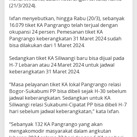
l
(21/3/2024).
a
m
Ixfan menyebutkan, hingga Rabu (20/3), sebanyak
a
16.079 tiket KA Pangrango telah terjual dengan
M
u
okupansi 24 persen. Pemesanan tiket KA
d
Pangrango keberangkatan 31 Maret 2024 sudah
i
bisa dilakukan dari 1 Maret 2024.
k
L
Sedangkan tiket KA Siliwangi baru bisa dijual pada
e
b
H-7 Lebaran atau 24 Maret 2024 untuk jadwal
a
keberangkatan 31 Maret 2024.
r
a
“Masa pelayanan tiket KA lokal Pangrango relasi
n
Bogor-Sukabumi PP bisa dibeli sejak H-30 sebelum
2
0
jadwal keberangkatan. Sedangkan untuk KA
2
Siliwangi relasi Sukabumi-Cipatat PP bisa dibeli H-7
4
hari sebelum jadwal keberangkatan,” kata Ixfan.
“Sebanyak 132 KA Pangrango yang akan
mengakomodir masyarakat dalam angkutan