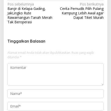
N
Pos sebelumnya
Pos berikutnya
Banjir di Kelapa Gading,
Cerita Pemudik Pilih Pulang
a
JakLingko Rute
Kampung Lebih Awal agar
v
Rawamangun-Tanah Merah
Dapat Tiket Murah
Tak Beroperasi
i
g
a
Tinggalkan Balasan
s
i
Alamat email Anda tidak akan dipublikasikan.
Ruas yang wajib
ditandai
*
p
o
s