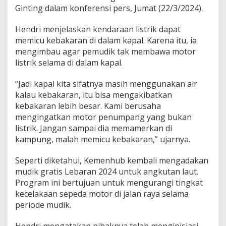
N
Ginting dalam konferensi pers, Jumat (22/3/2024).
a
i
Hendri menjelaskan kendaraan listrik dapat
k
memicu kebakaran di dalam kapal. Karena itu, ia
M
mengimbau agar pemudik tak membawa motor
o
t
listrik selama di dalam kapal.
o
r
“Jadi kapal kita sifatnya masih menggunakan air
L
kalau kebakaran, itu bisa mengakibatkan
i
kebakaran lebih besar. Kami berusaha
s
t
mengingatkan motor penumpang yang bukan
r
listrik. Jangan sampai dia memamerkan di
i
kampung, malah memicu kebakaran,” ujarnya.
k
Seperti diketahui, Kemenhub kembali mengadakan
mudik gratis Lebaran 2024 untuk angkutan laut.
Program ini bertujuan untuk mengurangi tingkat
kecelakaan sepeda motor di jalan raya selama
periode mudik.
Hendri mengatakan pihaknya telah menginisiasi