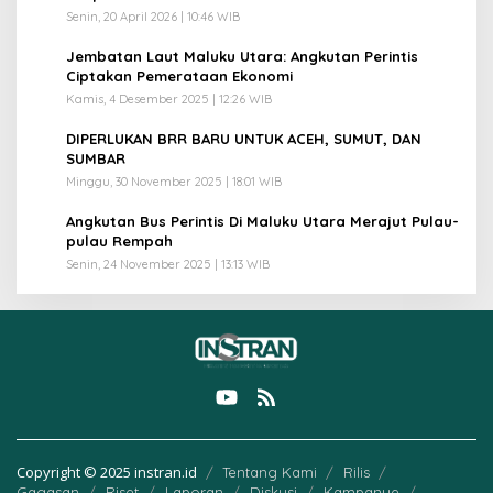
Senin, 20 April 2026 | 10:46 WIB
3
Jembatan Laut Maluku Utara: Angkutan Perintis
Ciptakan Pemerataan Ekonomi
Kamis, 4 Desember 2025 | 12:26 WIB
4
DIPERLUKAN BRR BARU UNTUK ACEH, SUMUT, DAN
SUMBAR
Minggu, 30 November 2025 | 18:01 WIB
5
Angkutan Bus Perintis Di Maluku Utara Merajut Pulau-
pulau Rempah
Senin, 24 November 2025 | 13:13 WIB
Copyright © 2025 instran.id
Tentang Kami
Rilis
Gagasan
Riset
Laporan
Diskusi
Kampanye