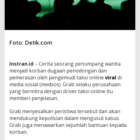
i
r
a
l
D
r
i
v
Foto: Detik.com
e
r
T
Instran.id
– Cerita seorang penumpang wanita
o
d
menjadi korban dugaan penodongan dan
o
pemerasan oleh pengemudi taksi online
viral
di
n
media sosial (medsos).
Grab selaku perusahaan
g
yang bermitra dengan driver taksi online itu
P
memberi penjelasan.
e
n
u
Grab menyesalkan peristiwa tersebut dan akan
m
mendukung kepolisian dalam mengusut kasus.
p
Grab juga menawarkan sejumlah bantuan kepada
a
korban.
n
g