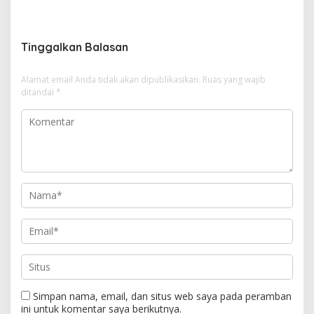
i
g
Tinggalkan Balasan
a
s
Alamat email Anda tidak akan dipublikasikan.
Ruas yang wajib
i
ditandai
*
p
o
s
Simpan nama, email, dan situs web saya pada peramban
ini untuk komentar saya berikutnya.