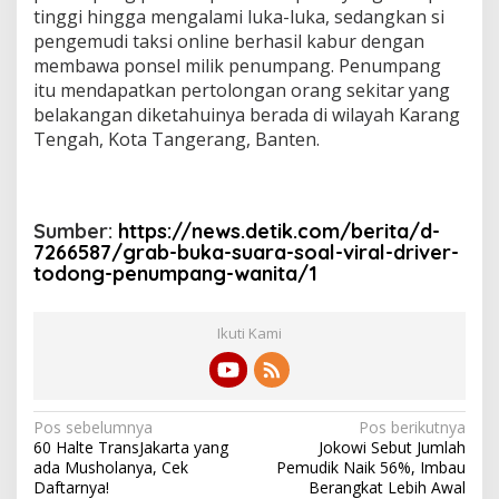
tinggi hingga mengalami luka-luka, sedangkan si
pengemudi taksi online berhasil kabur dengan
membawa ponsel milik penumpang. Penumpang
itu mendapatkan pertolongan orang sekitar yang
belakangan diketahuinya berada di wilayah Karang
Tengah, Kota Tangerang, Banten.
Sumber:
https://news.detik.com/berita/d-
7266587/grab-buka-suara-soal-viral-driver-
todong-penumpang-wanita/1
Ikuti Kami
N
Pos sebelumnya
Pos berikutnya
60 Halte TransJakarta yang
Jokowi Sebut Jumlah
a
ada Musholanya, Cek
Pemudik Naik 56%, Imbau
v
Daftarnya!
Berangkat Lebih Awal