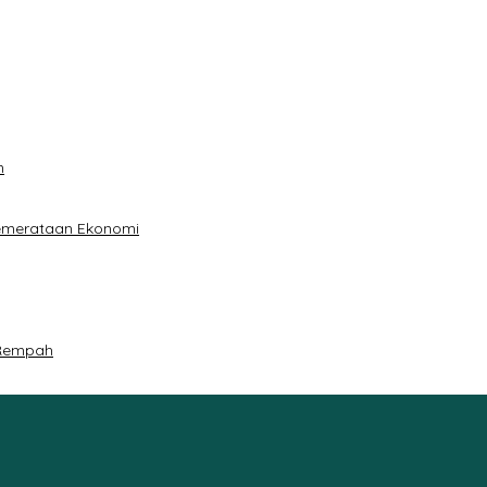
n
Pemerataan Ekonomi
 Rempah