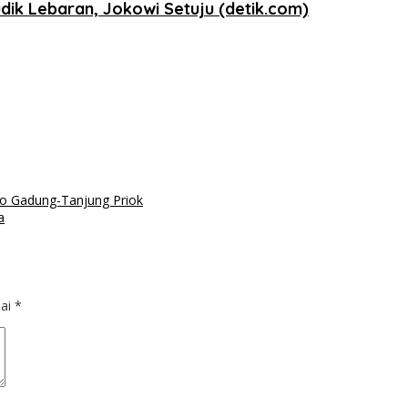
ik Lebaran, Jokowi Setuju (detik.com)
ulo Gadung-Tanjung Priok
a
dai
*