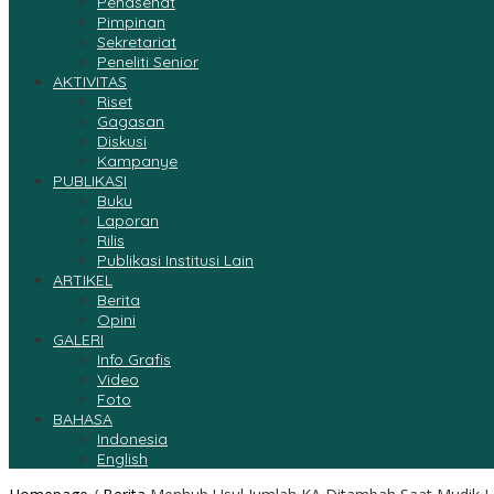
Penasehat
Pimpinan
Sekretariat
Peneliti Senior
AKTIVITAS
Riset
Gagasan
Diskusi
Kampanye
PUBLIKASI
Buku
Laporan
Rilis
Publikasi Institusi Lain
ARTIKEL
Berita
Opini
GALERI
Info Grafis
Video
Foto
BAHASA
Indonesia
English