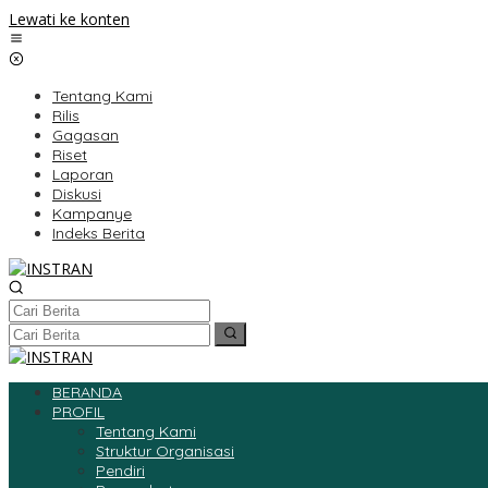
Lewati ke konten
Tentang Kami
Rilis
Gagasan
Riset
Laporan
Diskusi
Kampanye
Indeks Berita
BERANDA
PROFIL
Tentang Kami
Struktur Organisasi
Pendiri