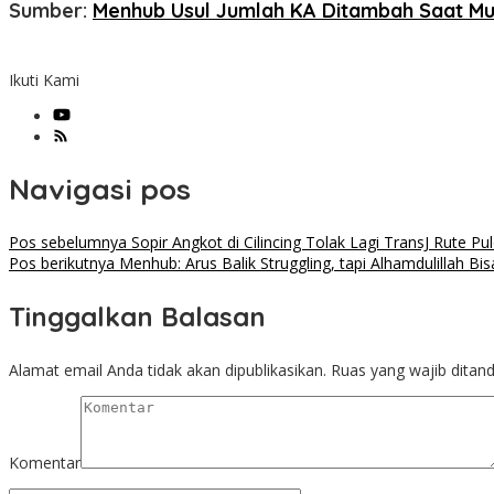
Sumber:
Menhub Usul Jumlah KA Ditambah Saat Mud
Ikuti Kami
Navigasi pos
Pos sebelumnya
Sopir Angkot di Cilincing Tolak Lagi TransJ Rute P
Pos berikutnya
Menhub: Arus Balik Struggling, tapi Alhamdulillah Bis
Tinggalkan Balasan
Alamat email Anda tidak akan dipublikasikan.
Ruas yang wajib ditan
Komentar