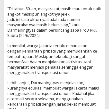
p
o
“Di tahun 80-an, masyarakat masih mau untuk naik
r
angkot meskipun angkotnya jelek.
t
Jadi, infrastrukturnya sudah ada namun
a
masyarakatnya masih belum siap,” kata
s
i
Darmaningtyas dalam berbincang sapa Pro3 RRI,
U
Sabtu (22/6/2024).
m
u
Ia menilai, warga Jakarta terlalu dimanjakan
m
dengan kendaraan pribadi yang memudahkan ke
tempat tujuan. Meskipun teknologi sangat
bermanfaat dalam menjalankan aktivitas, tapi
masyarakat menjadi pemalas sehingga enggan
menggunakan transportasi umum.
Lebih lanjut, Darmaningtyas menjelaskan,
kurangnya edukasi membuat warga Jakarta malas
menggunakan transportasi umum. Padahal jika
dicermati secara seksama, menggunakan
kendaraan pribadi dengan jarak dekat membuat