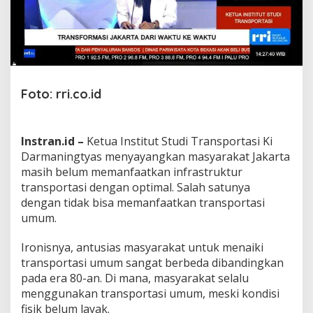
i
B
e
l
u
m
B
Foto: rri.co.id
i
s
a
M
Instran.id –
Ketua Institut Studi Transportasi Ki
a
Darmaningtyas menyayangkan masyarakat Jakarta
n
f
masih belum memanfaatkan infrastruktur
a
transportasi dengan optimal.
Salah satunya
a
dengan tidak bisa memanfaatkan transportasi
t
umum.
k
a
n
Ironisnya, antusias masyarakat untuk menaiki
T
transportasi umum sangat berbeda dibandingkan
r
pada era 80-an. Di mana, masyarakat selalu
a
menggunakan transportasi umum, meski kondisi
n
fisik belum layak.
s