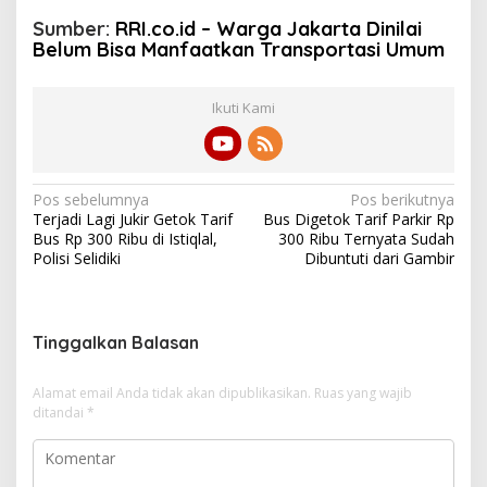
Sumber:
RRI.co.id – Warga Jakarta Dinilai
Belum Bisa Manfaatkan Transportasi Umum
Ikuti Kami
N
Pos sebelumnya
Pos berikutnya
Terjadi Lagi Jukir Getok Tarif
Bus Digetok Tarif Parkir Rp
a
Bus Rp 300 Ribu di Istiqlal,
300 Ribu Ternyata Sudah
v
Polisi Selidiki
Dibuntuti dari Gambir
i
g
Tinggalkan Balasan
a
s
Alamat email Anda tidak akan dipublikasikan.
Ruas yang wajib
i
ditandai
*
p
o