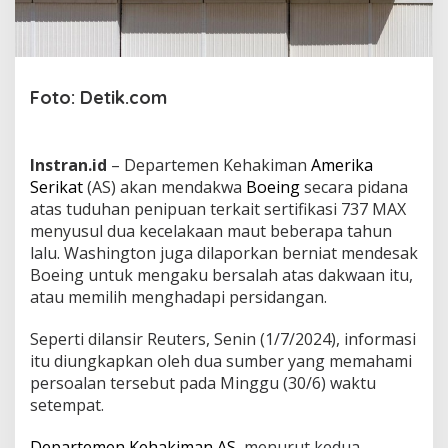
k
u
B
e
r
Foto: Detik.com
s
a
l
a
Instran.id
– Departemen Kehakiman
Amerika
h
Serikat
(AS) akan mendakwa
Boeing
secara pidana
A
t
atas tuduhan penipuan terkait sertifikasi 737 MAX
a
menyusul dua kecelakaan maut beberapa tahun
s
lalu.
Washington juga dilaporkan berniat mendesak
T
Boeing untuk mengaku bersalah atas dakwaan itu,
r
atau memilih menghadapi persidangan.
a
g
e
Seperti dilansir Reuters, Senin (1/7/2024), informasi
d
itu diungkapkan oleh dua sumber yang memahami
i
persoalan tersebut pada Minggu (30/6) waktu
7
setempat.
3
7
M
Departemen Kehakiman AS
, menurut kedua