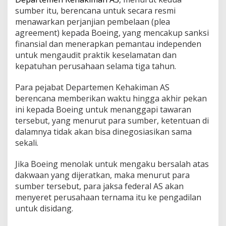
A
sumber itu, berencana untuk secara resmi
X
menawarkan perjanjian pembelaan (plea
L
agreement) kepada Boeing, yang mencakup sanksi
i
o
finansial dan menerapkan pemantau independen
n
untuk mengaudit praktik keselamatan dan
A
kepatuhan perusahaan selama tiga tahun.
i
r
Para pejabat Departemen Kehakiman AS
berencana memberikan waktu hingga akhir pekan
ini kepada Boeing untuk menanggapi tawaran
tersebut, yang menurut para sumber, ketentuan di
dalamnya tidak akan bisa dinegosiasikan sama
sekali.
Jika Boeing menolak untuk mengaku bersalah atas
dakwaan yang dijeratkan, maka menurut para
sumber tersebut, para jaksa federal AS akan
menyeret perusahaan ternama itu ke pengadilan
untuk disidang.