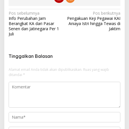
N
Pos sebelumnya
Pos berikutnya
Info Perubahan Jam
Pengakuan Keji Pegawai KAI
a
Berangkat KA dari Pasar
Aniaya Istri hingga Tewas di
v
Senen dan Jatinegara Per 1
Jaktim
Juli
i
g
a
Tinggalkan Balasan
s
i
Alamat email Anda tidak akan dipublikasikan.
Ruas yang wajib
ditandai
*
p
o
s