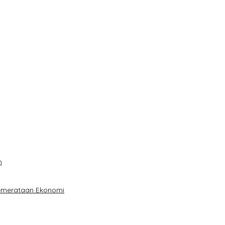
n
Pemerataan Ekonomi