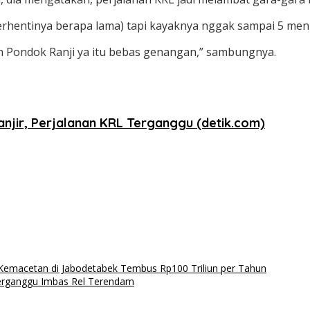
rhentinya berapa lama) tapi kayaknya nggak sampai 5 menit
h Pondok Ranji ya itu bebas genangan,” sambungnya.
njir, Perjalanan KRL Terganggu (detik.com)
 Kemacetan di Jabodetabek Tembus Rp100 Triliun per Tahun
erganggu Imbas Rel Terendam