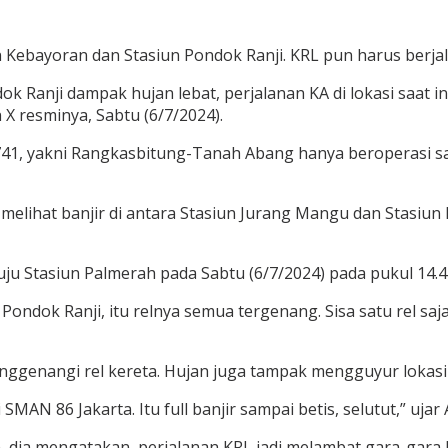
n Kebayoran dan Stasiun Pondok Ranji.
KRL pun harus berjal
k Ranji dampak hujan lebat, perjalanan KA di lokasi saat i
X resminya, Sabtu (6/7/2024).
A 1741, yakni Rangkasbitung-Tanah Abang hanya beroperasi 
 melihat banjir di antara Stasiun Jurang Mangu dan Stasiu
u Stasiun Palmerah pada Sabtu (6/7/2024) pada pukul 14.4
Pondok Ranji, itu relnya semua tergenang. Sisa satu rel saj
enggenangi rel kereta. Hujan juga tampak mengguyur lokasi 
SMAN 86 Jakarta. Itu full banjir sampai betis, selutut,” ujar 
 dia mengatakan, perjalanan KRL jadi melambat gara-gara b