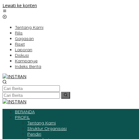
Lewati ke konten
Tentang Kami
Rilis
Gagasan
Riset
Laporan
Diskusi
Kampanye
Indeks Berita
BERANDA
PROFIL
Tentang Kami
Struktur Organisasi
Pendiri