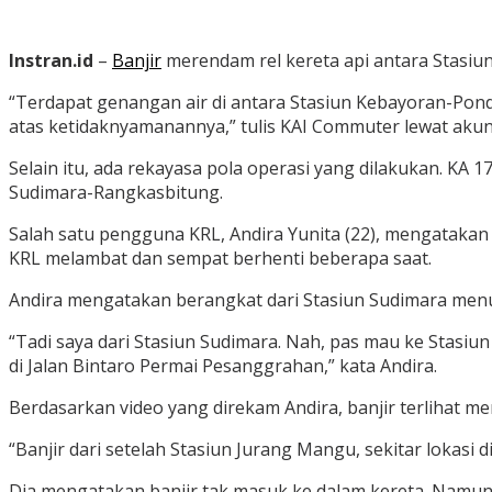
Instran.id
–
Banjir
merendam rel kereta api antara Stasiu
“Terdapat genangan air di antara Stasiun Kebayoran-Pondo
atas ketidaknyamanannya,” tulis KAI Commuter lewat akun 
Selain itu, ada rekayasa pola operasi yang dilakukan. K
Sudimara-Rangkasbitung.
Salah satu pengguna KRL, Andira Yunita (22), mengatakan
KRL melambat dan sempat berhenti beberapa saat.
Andira mengatakan berangkat dari Stasiun Sudimara menuj
“Tadi saya dari Stasiun Sudimara. Nah, pas mau ke Stasiun 
di Jalan Bintaro Permai Pesanggrahan,” kata Andira.
Berdasarkan video yang direkam Andira, banjir terlihat m
“Banjir dari setelah Stasiun Jurang Mangu, sekitar lokasi di 
Dia mengatakan banjir tak masuk ke dalam kereta. Namun,