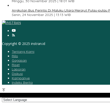
Minggu, 30 November 2025 | 18:01 WIB
5
Angkutan Bus Perintis Di Maluku Utara Merajut Pulau-pulau
Senin, 24 November 2025 | 13:13 WIB
Copyright © 2025 instran.id
Tentang Kami
Rilis
Gagasan
Riset
Laporan
Diskusi
Kampanye
Indeks Berita