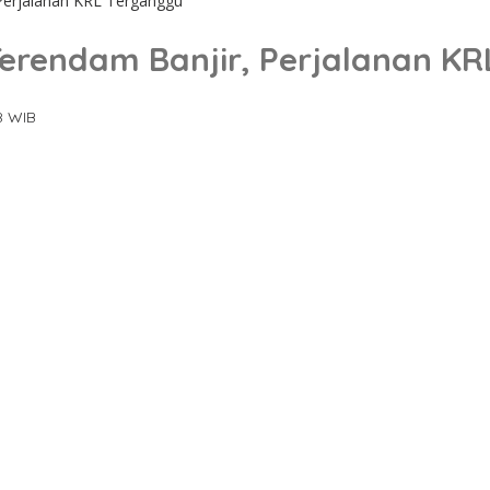
Perjalanan KRL Terganggu
erendam Banjir, Perjalanan K
08 WIB