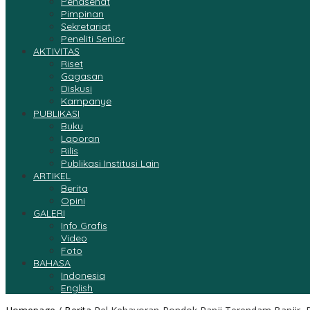
Penasehat
Pimpinan
Sekretariat
Peneliti Senior
AKTIVITAS
Riset
Gagasan
Diskusi
Kampanye
PUBLIKASI
Buku
Laporan
Rilis
Publikasi Institusi Lain
ARTIKEL
Berita
Opini
GALERI
Info Grafis
Video
Foto
BAHASA
Indonesia
English