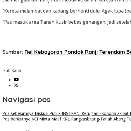
“Kereta melambat dan kadang berhenti dulu. Agak lupa (be
“Pas masuk area Tanah Kusir bebas genangan. Jadi setela
Sumber:
Rel Kebayoran-Pondok Ranji Terendam Ba
Ikuti Kami
Navigasi pos
Pos sebelumnya
Diskusi Publik INSTRAN: Kerugian Ekonomi akibat
Pos berikutnya
KCI Minta Maaf KRL Rangkasbitung-Tanah Abang T