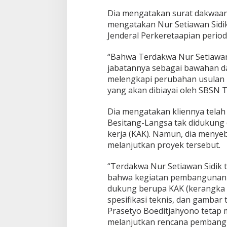
n
Dia mengatakan surat dakwaan j
mengatakan Nur Setiawan Sidik
Jenderal Perkeretaapian period
“Bahwa Terdakwa Nur Setiawan
jabatannya sebagai bawahan da
melengkapi perubahan usulan 
yang akan dibiayai oleh SBSN T
Dia mengatakan kliennya tela
Besitang-Langsa tak didukung 
kerja (KAK). Namun, dia menye
melanjutkan proyek tersebut.
“Terdakwa Nur Setiawan Sidik
bahwa kegiatan pembangunan j
dukung berupa KAK (kerangka a
spesifikasi teknis, dan gambar 
Prasetyo Boeditjahyono tetap
melanjutkan rencana pembangun