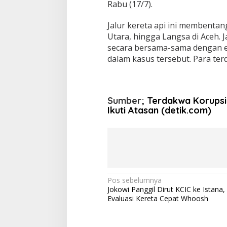
Rabu (17/7).
Jalur kereta api ini membentan
Utara, hingga Langsa di Aceh.
secara bersama-sama dengan e
dalam kasus tersebut. Para terd
Sumber;
Terdakwa Korupsi 
Ikuti Atasan (detik.com)
N
Pos sebelumnya
Jokowi Panggil Dirut KCIC ke Istana
a
Evaluasi Kereta Cepat Whoosh
v
i