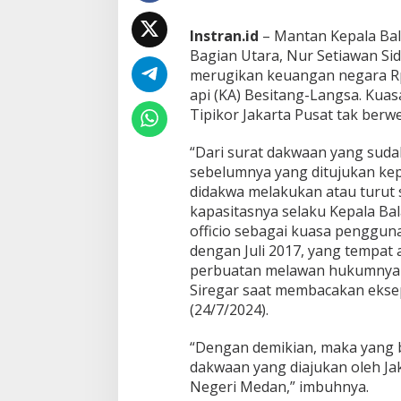
s
e
Instran.id
– Mantan Kepala Bal
p
Bagian Utara, Nur Setiawan Si
s
i
merugikan keuangan negara Rp 
,
api (KA) Besitang-Langsa.
Kuasa
N
Tipikor Jakarta Pusat tak berw
g
a
“Dari surat dakwaan yang sud
k
u
sebelumnya yang ditujukan ke
C
didakwa melakukan atau turut
u
kapasitasnya selaku Kepala Bal
m
officio sebagai kuasa penggun
a
I
dengan Juli 2017, yang tempat 
k
perbuatan melawan hukumnya b
u
Siregar saat membacakan ekseps
t
(24/7/2024).
i
A
t
“Dengan demikian, maka yang
a
dakwaan yang diajukan oleh J
s
Negeri Medan,” imbuhnya.
a