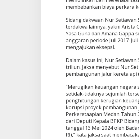
memulihkan dan merehabilitasi
membebankan biaya perkara ke
Sidang dakwaan Nur Setiawan S
terdakwa lainnya, yakni Arista
Yasa Guna dan Amana Gappa s
anggaran periode Juli 2017-Jul
mengajukan eksepsi.
Dalam kasus ini, Nur Setiawan
triliun. Jaksa menyebut Nur S
pembangunan jalur kereta api 
“Merugikan keuangan negara seb
setidak-tidaknya sejumlah ters
penghitungan kerugian keuang
korupsi proyek pembangunan ja
Perkeretaapian Medan Tahun 2
dari Deputi Kepala BPKP Bidan
tanggal 13 Mei 2024 oleh Ba
RI),” kata jaksa saat membacak