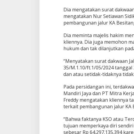
Dia mengatakan surat dakwaan 
mengatakan Nur Setiawan Sidik
pembangunan jalur KA Besitan
Dia meminta majelis hakim me
kliennya. Dia juga memohon ma
hukum dan tak dilanjutkan pad
“Menyatakan surat dakwaan Ja
35/M.1.10/ft.1/05/2024 tanggal
dan atau setidak-tidaknya tidak
Pada persidangan ini, terdakw
Mandiri Jaya dan PT Mitra Ke
Freddy mengatakan kliennya tak
terkait pembangunan jalur KA 
“Bahwa faktanya KSO atau Ter
tujuan memperkaya diri sendir
sebesar Rp 64.297.135.394 kare