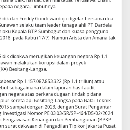
 nama baik, harkat, dan martabat Terdakwa. Enam,
pada negara,” imbuhnya.
idik dan Freddy Gondowardojo digelar bersama dua
 Gunawan selaku team leader tenaga ahli PT Dardela
elaku Kepala BTP Sumbagut dan kuasa pengguna
i 2018, pada Rabu (17/7). Namun Arista dan Amana tak
 Sidik didakwa merugikan keuangan negara Rp 1,1
etiawan melakukan korupsi dalam proyek
(KA) Besitang-Langsa.
esar Rp 1.157.087.853.322 (Rp 1,1 triliun) atau
ebut sebagaimana dalam laporan hasil audit
an negara atas perkara dugaan tindak pidana
lur kereta api Besitang-Langsa pada Balai Teknik
015 sampai dengan 2023, dengan Surat Pengantar
g Investigasi Nomor PE.03.03/SR/SP-464/D5/02/2024
dan Pengawasan Keuangan dan Pembangunan (BPKP
an surat dakwaan di Pengadilan Tipikor Jakarta Pusat,