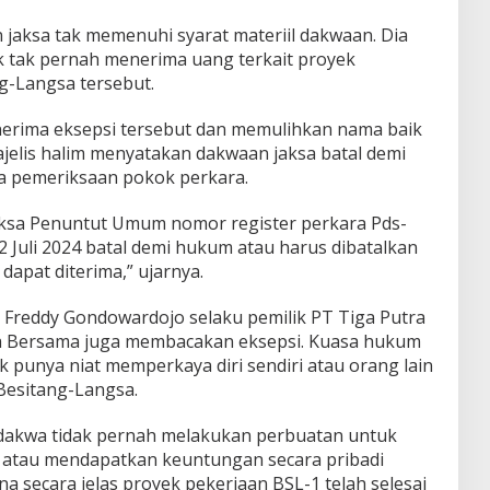
jaksa tak memenuhi syarat materiil dakwaan. Dia
 tak pernah menerima uang terkait proyek
g-Langsa tersebut.
nerima eksepsi tersebut dan memulihkan nama baik
jelis halim menyatakan dakwaan jaksa batal demi
a pemeriksaan pokok perkara.
ksa Penuntut Umum nomor register perkara Pds-
 2 Juli 2024 batal demi hukum atau harus dibatalkan
 dapat diterima,” ujarnya.
a Freddy Gondowardojo selaku pemilik PT Tiga Putra
rja Bersama juga membacakan eksepsi. Kuasa hukum
 punya niat memperkaya diri sendiri atau orang lain
Besitang-Langsa.
dakwa tidak pernah melakukan perbuatan untuk
i atau mendapatkan keuntungan secara pribadi
na secara jelas proyek pekerjaan BSL-1 telah selesai