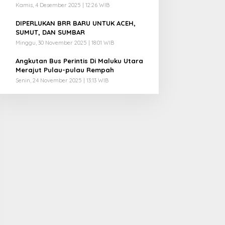
Kamis, 4 Desember 2025 | 12:26 WIB
4
DIPERLUKAN BRR BARU UNTUK ACEH,
SUMUT, DAN SUMBAR
Minggu, 30 November 2025 | 18:01 WIB
5
Angkutan Bus Perintis Di Maluku Utara
Merajut Pulau-pulau Rempah
Senin, 24 November 2025 | 13:13 WIB