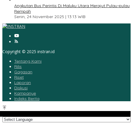
Angkutan Bus Perintis Di Maluku Utara Merajut Pulau-pulau
Rempah
Senin, 24 November 2025 | 13:13 WIB
Copyright © 2025 instran.id
Tentang Kami
Rilis
Gagasan
Riset
Laporan
Diskusi
Kampanye
Indeks Berita