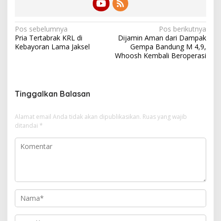
N
Pos sebelumnya
Pos berikutnya
Pria Tertabrak KRL di
Dijamin Aman dari Dampak
a
Kebayoran Lama Jaksel
Gempa Bandung M 4,9,
v
Whoosh Kembali Beroperasi
i
g
Tinggalkan Balasan
a
s
Alamat email Anda tidak akan dipublikasikan.
Ruas yang wajib
i
ditandai
*
p
o
s