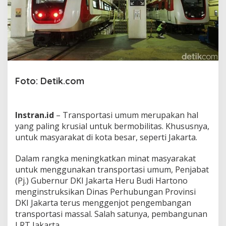
m
p
r
o
v
D
K
I
G
Foto: Detik.com
e
n
j
o
Instran.id
– Transportasi umum merupakan hal
t
yang paling krusial untuk bermobilitas.
Khususnya,
P
untuk masyarakat di kota besar, seperti Jakarta.
e
n
Dalam rangka meningkatkan minat masyarakat
g
e
untuk menggunakan transportasi umum, Penjabat
m
(Pj.) Gubernur DKI Jakarta Heru Budi Hartono
b
menginstruksikan Dinas Perhubungan Provinsi
a
DKI Jakarta terus menggenjot pengembangan
n
g
transportasi massal. Salah satunya, pembangunan
a
LRT Jakarta.