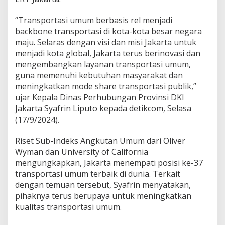
n
T
“Transportasi umum berbasis rel menjadi
r
backbone transportasi di kota-kota besar negara
a
n
maju. Selaras dengan visi dan misi Jakarta untuk
s
menjadi kota global, Jakarta terus berinovasi dan
p
mengembangkan layanan transportasi umum,
o
guna memenuhi kebutuhan masyarakat dan
r
meningkatkan mode share transportasi publik,”
t
a
ujar Kepala Dinas Perhubungan Provinsi DKI
s
Jakarta Syafrin Liputo kepada detikcom, Selasa
i
(17/9/2024).
M
a
Riset Sub-Indeks Angkutan Umum dari Oliver
s
s
Wyman dan University of California
a
mengungkapkan, Jakarta menempati posisi ke-37
l
transportasi umum terbaik di dunia. Terkait
dengan temuan tersebut, Syafrin menyatakan,
pihaknya terus berupaya untuk meningkatkan
kualitas transportasi umum.