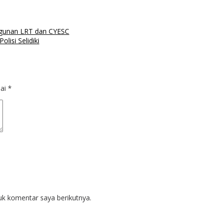
ngunan LRT dan CYESC
lisi Selidiki
dai
*
uk komentar saya berikutnya.