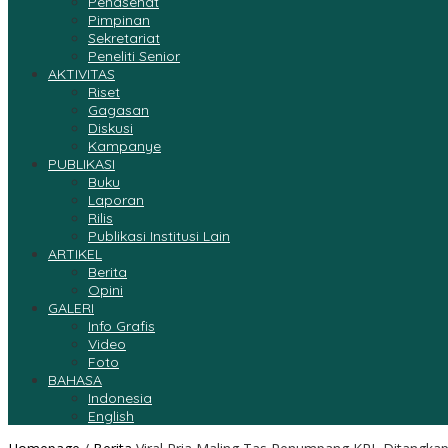
Penasehat
Pimpinan
Sekretariat
Peneliti Senior
AKTIVITAS
Riset
Gagasan
Diskusi
Kampanye
PUBLIKASI
Buku
Laporan
Rilis
Publikasi Institusi Lain
ARTIKEL
Berita
Opini
GALERI
Info Grafis
Video
Foto
BAHASA
Indonesia
English