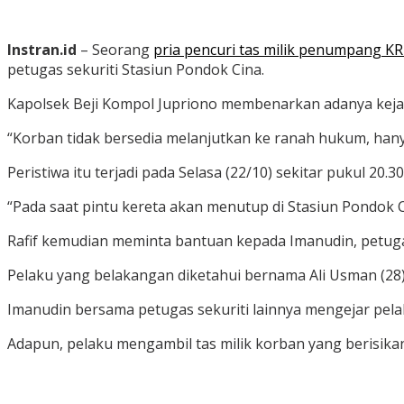
Instran.id
– Seorang
pria pencuri tas milik penumpang K
petugas sekuriti Stasiun Pondok Cina.
Kapolsek Beji Kompol Jupriono membenarkan adanya kejad
“Korban tidak bersedia melanjutkan ke ranah hukum, hany
Peristiwa itu terjadi pada Selasa (22/10) sekitar pukul 20.
“Pada saat pintu kereta akan menutup di Stasiun Pondok C
Rafif kemudian meminta bantuan kepada Imanudin, petuga
Pelaku yang belakangan diketahui bernama Ali Usman (28)
Imanudin bersama petugas sekuriti lainnya mengejar pela
Adapun, pelaku mengambil tas milik korban yang berisika