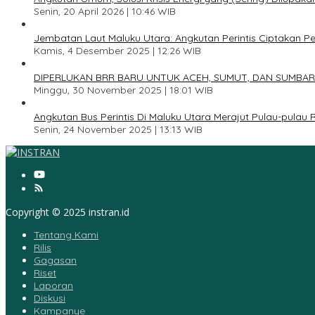
Senin, 20 April 2026 | 10:46 WIB
3
Jembatan Laut Maluku Utara: Angkutan Perintis Ciptakan 
Kamis, 4 Desember 2025 | 12:26 WIB
4
DIPERLUKAN BRR BARU UNTUK ACEH, SUMUT, DAN SUMBAR
Minggu, 30 November 2025 | 18:01 WIB
5
Angkutan Bus Perintis Di Maluku Utara Merajut Pulau-pulau
Senin, 24 November 2025 | 13:13 WIB
Copyright © 2025 instran.id
Tentang Kami
Rilis
Gagasan
Riset
Laporan
Diskusi
Kampanye