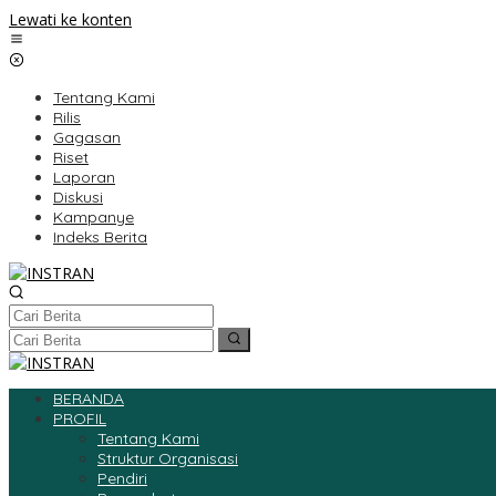
Lewati ke konten
Tentang Kami
Rilis
Gagasan
Riset
Laporan
Diskusi
Kampanye
Indeks Berita
BERANDA
PROFIL
Tentang Kami
Struktur Organisasi
Pendiri