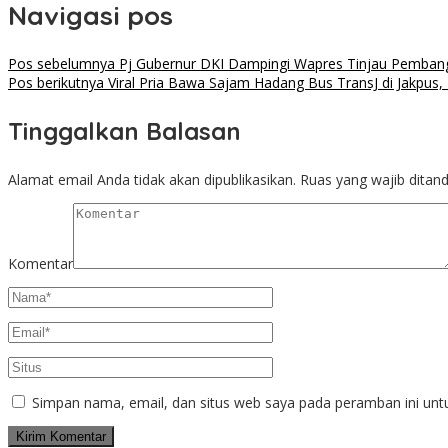
Navigasi pos
Pos sebelumnya
Pj Gubernur DKI Dampingi Wapres Tinjau Pemba
Pos berikutnya
Viral Pria Bawa Sajam Hadang Bus TransJ di Jakpus, Po
Tinggalkan Balasan
Alamat email Anda tidak akan dipublikasikan.
Ruas yang wajib ditan
Komentar
Simpan nama, email, dan situs web saya pada peramban ini unt