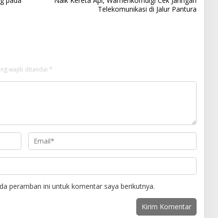
g pada
Naik Kereta Api, Wamenkomdigi Cek Jaringan
Telekomunikasi di Jalur Pantura
ng wajib ditandai
*
da peramban ini untuk komentar saya berikutnya.