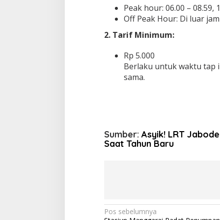
Peak hour: 06.00 – 08.59, 1
Off Peak Hour: Di luar jam 
2. Tarif Minimum:
Rp 5.000
Berlaku untuk waktu tap i
sama.
Sumber:
Asyik! LRT Jabod
Saat Tahun Baru
N
Pos sebelumnya