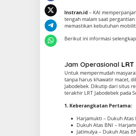
w
a
Instran.id
– KAI memperpanjang
t
T
tengah malam saat pergantian
e
memastikan kebutuhan mobilit
n
g
Berikut ini informasi selengkap
a
h
M
a
l
Jam Operasional
LRT
a
Untuk mempermudah masyaraka
m
S
tanpa harus khawatir macet, d
a
Jabodebek. Dikutip dari situs 
a
terakhir LRT Jabodebek pada Se
t
T
1. Keberangkatan Pertama:
a
h
u
Harjamukti – Dukuh Atas 
n
Dukuh Atas BNI – Harjamu
B
Jatimulya – Dukuh Atas BN
a