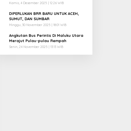
Kamis, 4 Desember 2025 | 12:26 WIB
4
DIPERLUKAN BRR BARU UNTUK ACEH,
SUMUT, DAN SUMBAR
Minggu, 30 November 2025 | 18:01 WIB
5
Angkutan Bus Perintis Di Maluku Utara
Merajut Pulau-pulau Rempah
Senin, 24 November 2025 | 13:13 WIB