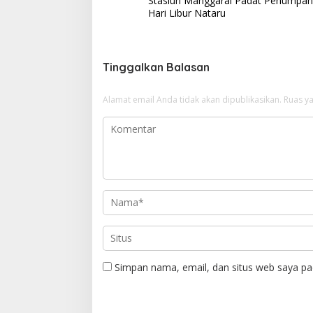
Stasiun Manggarai Padat Penumpan
a
Hari Libur Nataru
v
i
g
Tinggalkan Balasan
a
Alamat email Anda tidak akan dipublikasikan.
Ruas ya
s
i
p
o
s
Simpan nama, email, dan situs web saya pa