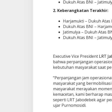
Dukuh Atas BNI – Jatimuly
r
u
2. Keberangkatan Terakhir:
Harjamukti – Dukuh Atas 
Dukuh Atas BNI – Harjamu
Jatimulya – Dukuh Atas BN
Dukuh Atas BNI – Jatimuly
Executive Vice President
LRT J
bahwa perpanjangan operasio
kebutuhan masyarakat saat pe
“Perpanjangan jam operasiona
masyarakat yang bermobilisasi
masyarakat merayakan momen p
kemacetan, kami berharap ma
seperti LRT Jabodebek agar pe
ujar Purnomosidi.