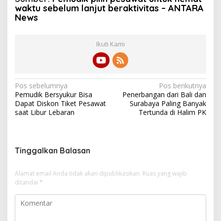
waktu sebelum lanjut beraktivitas – ANTARA
News
Ikuti Kami
N
Pos sebelumnya
Pos berikutnya
Pemudik Bersyukur Bisa
Penerbangan dari Bali dan
a
Dapat Diskon Tiket Pesawat
Surabaya Paling Banyak
v
saat Libur Lebaran
Tertunda di Halim PK
i
g
Tinggalkan Balasan
a
s
Alamat email Anda tidak akan dipublikasikan.
Ruas yang wajib
i
ditandai
*
p
o