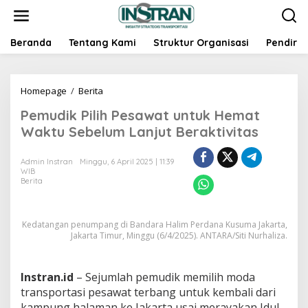
L
e
w
a
Beranda
Tentang Kami
Struktur Organisasi
Pendiri
t
i
k
Homepage
/
Berita
P
e
e
k
Pemudik Pilih Pesawat untuk Hemat
m
o
u
n
Waktu Sebelum Lanjut Beraktivitas
d
t
i
e
Admin Instran
Minggu, 6 April 2025 | 11:39
k
n
WIB
P
Berita
i
l
i
Kedatangan penumpang di Bandara Halim Perdana Kusuma Jakarta,
h
Jakarta Timur, Minggu (6/4/2025). ANTARA/Siti Nurhaliza.
P
e
s
Instran.id
– Sejumlah pemudik memilih moda
a
w
transportasi pesawat terbang untuk kembali dari
a
kampung halaman ke Jakarta usai merayakan Idul