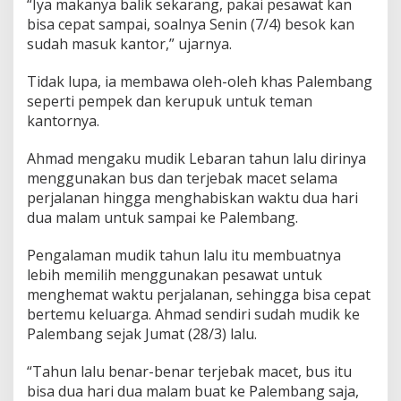
“Iya makanya balik sekarang, pakai pesawat kan
n
bisa cepat sampai, soalnya Senin (7/4) besok kan
j
u
sudah masuk kantor,” ujarnya.
t
B
Tidak lupa, ia membawa oleh-oleh khas Palembang
e
seperti pempek dan kerupuk untuk teman
r
kantornya.
a
k
t
Ahmad mengaku mudik Lebaran tahun lalu dirinya
i
menggunakan bus dan terjebak macet selama
v
perjalanan hingga menghabiskan waktu dua hari
i
dua malam untuk sampai ke Palembang.
t
a
s
Pengalaman mudik tahun lalu itu membuatnya
lebih memilih menggunakan pesawat untuk
menghemat waktu perjalanan, sehingga bisa cepat
bertemu keluarga. Ahmad sendiri sudah mudik ke
Palembang sejak Jumat (28/3) lalu.
“Tahun lalu benar-benar terjebak macet, bus itu
bisa dua hari dua malam buat ke Palembang saja,