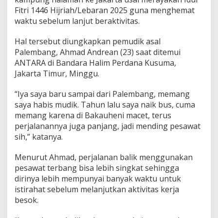
t
Fitri 1446 Hijriah/Lebaran 2025 guna menghemat
u
waktu sebelum lanjut beraktivitas.
n
t
u
Hal tersebut diungkapkan pemudik asal
k
Palembang, Ahmad Andrean (23) saat ditemui
H
ANTARA di Bandara Halim Perdana Kusuma,
e
Jakarta Timur, Minggu.
m
a
t
“Iya saya baru sampai dari Palembang, memang
W
saya habis mudik. Tahun lalu saya naik bus, cuma
a
memang karena di Bakauheni macet, terus
k
perjalanannya juga panjang, jadi mending pesawat
t
u
sih,” katanya.
S
e
Menurut Ahmad, perjalanan balik menggunakan
b
pesawat terbang bisa lebih singkat sehingga
e
dirinya lebih mempunyai banyak waktu untuk
l
u
istirahat sebelum melanjutkan aktivitas kerja
m
besok.
L
a