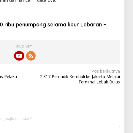
 ribu penumpang selama libur Lebaran –
Ikuti Kami
Pos berikutnya
s Pelaku
2.317 Pemudik Kembali ke Jakarta Melalui
Terminal Lebak Bulus
ng wajib ditandai
*