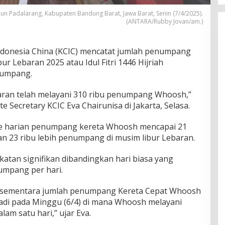
n Padalarang, Kabupaten Bandung Barat, Jawa Barat, Senin (7/4/2025).
(ANTARA/Rubby Jovan/am.)
ndonesia China (KCIC) mencatat jumlah penumpang
r Lebaran 2025 atau Idul Fitri 1446 Hijriah
numpang.
aran telah melayani 310 ribu penumpang Whoosh,”
 Secretary KCIC Eva Chairunisa di Jakarta, Selasa.
me harian penumpang kereta Whoosh mencapai 21
 23 ribu lebih penumpang di musim libur Lebaran.
atan signifikan dibandingkan hari biasa yang
umpang per hari.
gi sementara jumlah penumpang Kereta Cepat Whoosh
jadi pada Minggu (6/4) di mana Whoosh melayani
m satu hari,” ujar Eva.