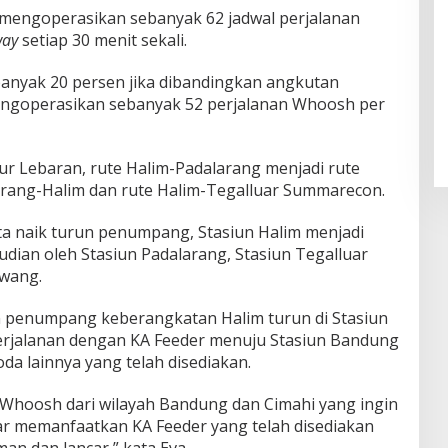
 mengoperasikan sebanyak 62 jadwal perjalanan
way
setiap 30 menit sekali.
anyak 20 persen jika dibandingkan angkutan
engoperasikan sebanyak 52 perjalanan Whoosh per
ibur Lebaran, rute Halim-Padalarang menjadi rute
alarang-Halim dan rute Halim-Tegalluar Summarecon.
ta naik turun penumpang, Stasiun Halim menjadi
udian oleh Stasiun Padalarang, Stasiun Tegalluar
wang.
 penumpang keberangkatan Halim turun di Stasiun
erjalanan dengan KA Feeder menuju Stasiun Bandung
 lainnya yang telah disediakan.
hoosh dari wilayah Bandung dan Cimahi yang ingin
r memanfaatkan KA Feeder yang telah disediakan
an dan lancar,” kata Eva.