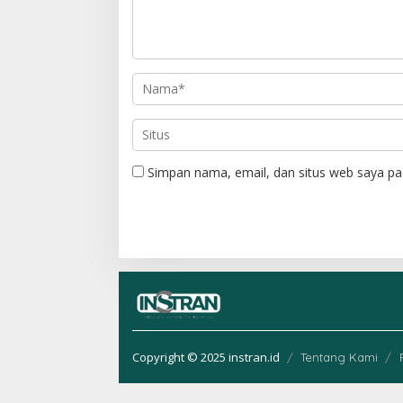
p
o
s
Simpan nama, email, dan situs web saya pa
Copyright © 2025 instran.id
Tentang Kami