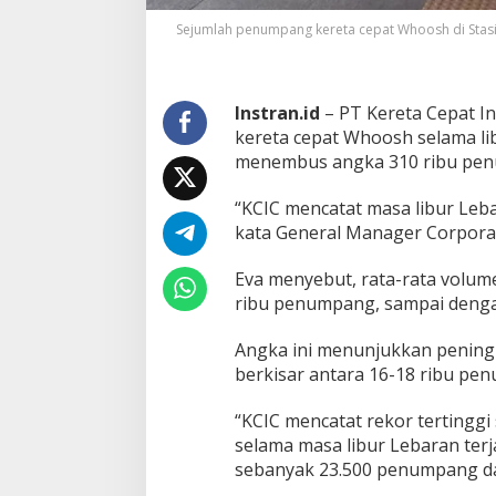
b
u
Sejumlah penumpang kereta cepat Whoosh di Stasiu
r
L
e
b
Instran.id
– PT Kereta Cepat I
a
kereta cepat Whoosh selama libu
r
menembus angka 310 ribu pe
a
n
“KCIC mencatat masa libur Leb
kata General Manager Corporate
Eva menyebut, rata-rata volu
ribu penumpang, sampai dengan
Angka ini menunjukkan peningk
berkisar antara 16-18 ribu pen
“KCIC mencatat rekor terting
selama masa libur Lebaran ter
sebanyak 23.500 penumpang dala