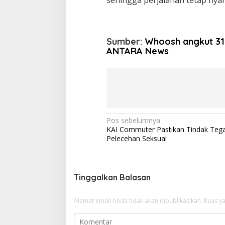
Sumber:
Whoosh angkut 310
ANTARA News
N
Pos sebelumnya
KAI Commuter Pastikan Tindak Tega
a
Pelecehan Seksual
v
i
g
Tinggalkan Balasan
a
Alamat email Anda tidak akan dipublikasikan.
Ruas ya
s
i