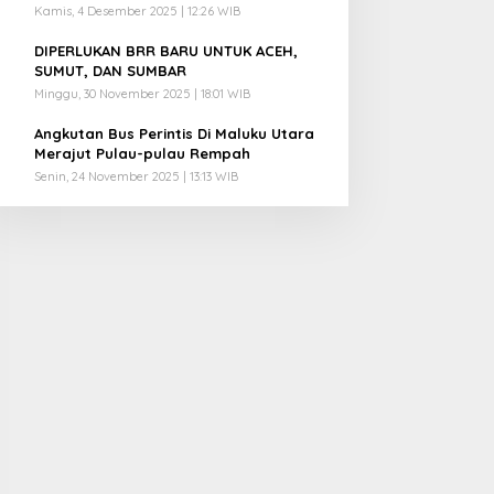
Kamis, 4 Desember 2025 | 12:26 WIB
4
DIPERLUKAN BRR BARU UNTUK ACEH,
SUMUT, DAN SUMBAR
Minggu, 30 November 2025 | 18:01 WIB
5
Angkutan Bus Perintis Di Maluku Utara
Merajut Pulau-pulau Rempah
Senin, 24 November 2025 | 13:13 WIB