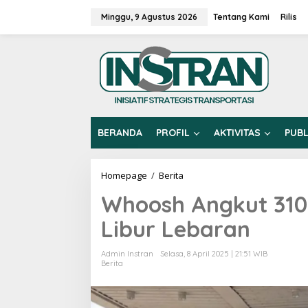
L
e
Minggu, 9 Agustus 2026
Tentang Kami
Rilis
w
a
t
i
k
e
k
o
n
BERANDA
PROFIL
AKTIVITAS
PUBL
t
e
n
Homepage
/
Berita
W
h
Whoosh Angkut 31
o
o
Libur Lebaran
s
h
A
Admin Instran
Selasa, 8 April 2025 | 21:51 WIB
n
Berita
g
k
u