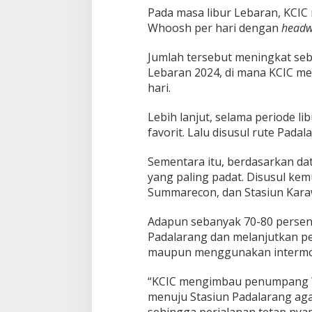
Pada masa libur Lebaran, KCIC
Whoosh per hari dengan
head
Jumlah tersebut meningkat seb
Lebaran 2024, di mana KCIC m
hari.
Lebih lanjut, selama periode l
favorit. Lalu disusul rute Pad
Sementara itu, berdasarkan da
yang paling padat. Disusul kem
Summarecon, dan Stasiun Kara
Adapun sebanyak 70-80 persen
Padalarang dan melanjutkan p
maupun menggunakan intermoda
“KCIC mengimbau penumpang W
menuju Stasiun Padalarang aga
sehingga perjalanan tetap nyam