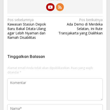
N
Pos sebelumnya
Pos berikutnya
Kawasan Stasiun Depok
Ada Demo di Merdeka
a
Baru Bakal Ditata Ulang
Selatan, Ini Rute
v
agar Lebih Nyaman dan
Transjakarta yang Dialihkan
Ramah Disabilitas
i
g
a
Tinggalkan Balasan
s
i
Alamat email Anda tidak akan dipublikasikan.
Ruas yang wajib
ditandai
*
p
o
s