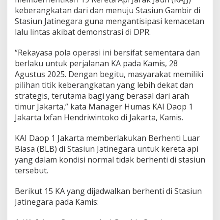
e
keberangkatan dari dan menuju Stasiun Gambir di
r
Stasiun Jatinegara guna mengantisipasi kemacetan
h
e
lalu lintas akibat demonstrasi di DPR.
n
t
“Rekayasa pola operasi ini bersifat sementara dan
i
berlaku untuk perjalanan KA pada Kamis, 28
d
Agustus 2025. Dengan begitu, masyarakat memiliki
i
S
pilihan titik keberangkatan yang lebih dekat dan
t
strategis, terutama bagi yang berasal dari arah
a
timur Jakarta,” kata Manager Humas KAI Daop 1
s
Jakarta Ixfan Hendriwintoko di Jakarta, Kamis.
i
u
n
KAI Daop 1 Jakarta memberlakukan Berhenti Luar
J
Biasa (BLB) di Stasiun Jatinegara untuk kereta api
a
yang dalam kondisi normal tidak berhenti di stasiun
t
tersebut.
i
n
e
Berikut 15 KA yang dijadwalkan berhenti di Stasiun
g
Jatinegara pada Kamis:
a
r