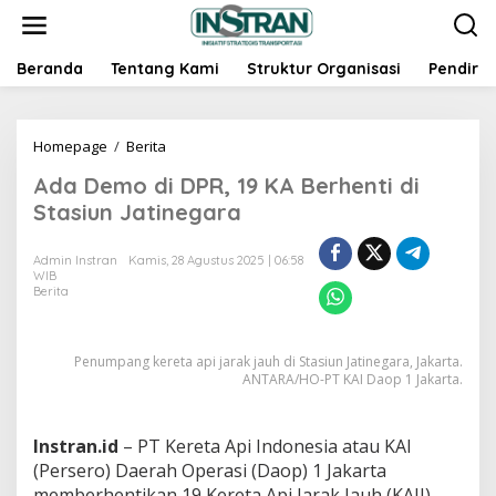
L
e
w
a
Beranda
Tentang Kami
Struktur Organisasi
Pendiri
t
i
k
Homepage
/
Berita
A
e
d
k
Ada Demo di DPR, 19 KA Berhenti di
a
o
D
n
Stasiun Jatinegara
e
t
m
e
Admin Instran
Kamis, 28 Agustus 2025 | 06:58
o
n
WIB
d
Berita
i
D
P
Penumpang kereta api jarak jauh di Stasiun Jatinegara, Jakarta.
R
ANTARA/HO-PT KAI Daop 1 Jakarta.
,
1
9
Instran.id
– PT Kereta Api Indonesia atau KAI
K
A
(Persero) Daerah Operasi (Daop) 1 Jakarta
B
memberhentikan 19 Kereta Api Jarak Jauh (KAJJ)