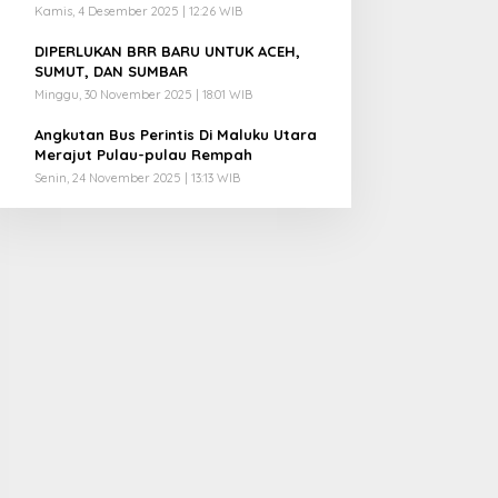
Kamis, 4 Desember 2025 | 12:26 WIB
4
DIPERLUKAN BRR BARU UNTUK ACEH,
SUMUT, DAN SUMBAR
Minggu, 30 November 2025 | 18:01 WIB
5
Angkutan Bus Perintis Di Maluku Utara
Merajut Pulau-pulau Rempah
Senin, 24 November 2025 | 13:13 WIB