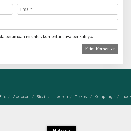
da peramban ini untuk komentar saya berikutnya.
Rilis
Gagasan
Riset
Laporan
Diskusi
Kampanye
Indek
Bahasa