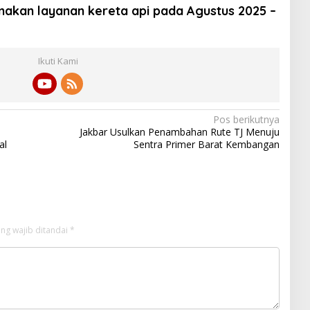
unakan layanan kereta api pada Agustus 2025 –
Ikuti Kami
Pos berikutnya
Jakbar Usulkan Penambahan Rute TJ Menuju
al
Sentra Primer Barat Kembangan
ng wajib ditandai
*