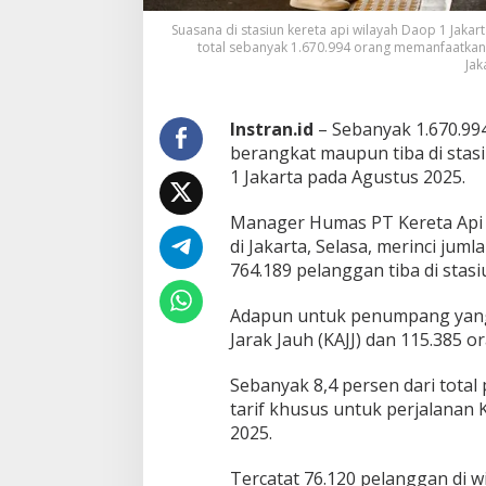
p
a
Suasana di stasiun kereta api wilayah Daop 1 Jakar
d
total sebanyak 1.670.994 orang memanfaatkan 
Jak
a
A
g
u
Instran.id
– Sebanyak 1.670.99
s
berangkat maupun tiba di stasi
t
1 Jakarta pada Agustus 2025.
u
s
Manager Humas PT Kereta Api I
2
0
di Jakarta, Selasa, merinci juml
2
764.189 pelanggan tiba di stas
5
Adapun untuk penumpang yang b
Jarak Jauh (KAJJ) dan 115.385 o
Sebanyak 8,4 persen dari to
tarif khusus untuk perjalanan
2025.
Tercatat 76.120 pelanggan di 