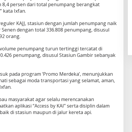
n 8,4 persen dari total penumpang berangkat
 kata Ixfan.
eguler KAJJ, stasiun dengan jumlah penumpang naik
r Senen dengan total 336.808 penumpang, disusul
92 orang.
olume penumpang turun tertinggi tercatat di
80.426 penumpang, disusul Stasiun Gambir sebanyak
masuk pada program ‘Promo Merdeka’, menunjukkan
nati sebagai moda transportasi yang selamat, aman,
Ixfan.
bau masyarakat agar selalu merencanakan
tkan aplikasi “Access by KAI” serta disiplin dalam
ik di stasiun maupun di jalur kereta api.