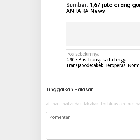
Sumber:
1,67 juta orang g
ANTARA News
N
Pos sebelumnya
4.907 Bus Transjakarta hingga
a
Transjabodetabek Beroperasi Norm
v
i
g
Tinggalkan Balasan
a
Alamat email Anda tidak akan dipublikasikan.
Ruas ya
s
i
p
o