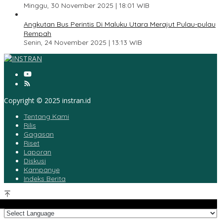
Minggu, 30 November 2025 | 18:01 WIB
5
Angkutan Bus Perintis Di Maluku Utara Merajut Pulau-pulau
Rempah
Senin, 24 November 2025 | 13:13 WIB
Copyright © 2025 instran.id
Tentang Kami
Rilis
Gagasan
Riset
Laporan
Diskusi
Kampanye
Indeks Berita