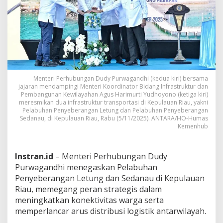
t
u
n
g
-
S
e
d
a
Menteri Perhubungan Dudy Purwagandhi (kedua kiri) bersama
n
jajaran mendampingi Menteri Koordinator Bidang Infrastruktur dan
a
Pembangunan Kewilayahan Agus Harimurti Yudhoyono (ketiga kiri)
meresmikan dua infrastruktur transportasi di Kepulauan Riau, yakni
u
Pelabuhan Penyeberangan Letung dan Pelabuhan Penyeberangan
P
Sedanau, di Kepulauan Riau, Rabu (5/11/2025). ANTARA/HO-Humas
e
Kemenhub
r
k
u
Instran.id
– Menteri Perhubungan Dudy
a
t
Purwagandhi menegaskan Pelabuhan
M
Penyeberangan Letung dan Sedanau di Kepulauan
o
Riau, memegang peran strategis dalam
b
meningkatkan konektivitas warga serta
i
memperlancar arus distribusi logistik antarwilayah.
l
i