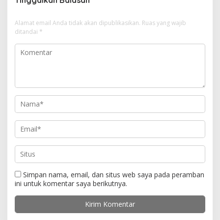
a
s
Alamat email Anda tidak akan dipublikasikan.
Ruas yang wajib
i
ditandai
*
p
o
s
Simpan nama, email, dan situs web saya pada peramban
ini untuk komentar saya berikutnya.