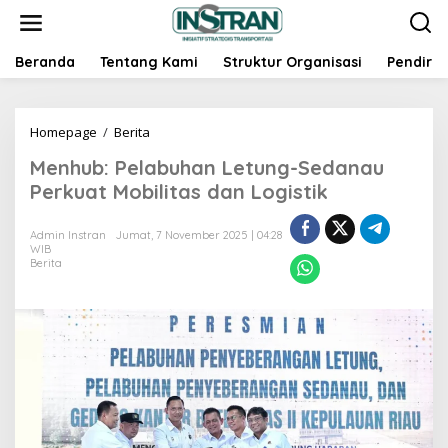
L
e
w
a
Beranda
Tentang Kami
Struktur Organisasi
Pendiri
t
i
k
Homepage
/
Berita
M
e
e
k
Menhub: Pelabuhan Letung-Sedanau
n
o
h
n
Perkuat Mobilitas dan Logistik
u
t
b
e
Admin Instran
Jumat, 7 November 2025 | 04:28
:
n
WIB
P
Berita
e
l
a
b
u
h
a
n
L
e