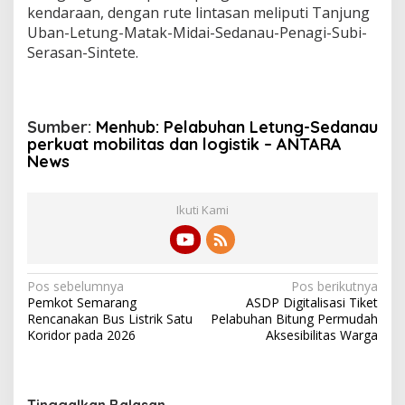
kendaraan, dengan rute lintasan meliputi Tanjung
Uban-Letung-Matak-Midai-Sedanau-Penagi-Subi-
Serasan-Sintete.
Sumber:
Menhub: Pelabuhan Letung-Sedanau
perkuat mobilitas dan logistik – ANTARA
News
Ikuti Kami
N
Pos sebelumnya
Pos berikutnya
Pemkot Semarang
ASDP Digitalisasi Tiket
a
Rencanakan Bus Listrik Satu
Pelabuhan Bitung Permudah
v
Koridor pada 2026
Aksesibilitas Warga
i
g
Tinggalkan Balasan