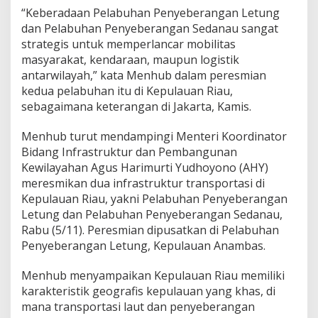
t
“Keberadaan Pelabuhan Penyeberangan Letung
a
dan Pelabuhan Penyeberangan Sedanau sangat
s
strategis untuk memperlancar mobilitas
d
masyarakat, kendaraan, maupun logistik
a
n
antarwilayah,” kata Menhub dalam peresmian
L
kedua pelabuhan itu di Kepulauan Riau,
o
sebagaimana keterangan di Jakarta, Kamis.
g
i
Menhub turut mendampingi Menteri Koordinator
s
t
Bidang Infrastruktur dan Pembangunan
i
Kewilayahan Agus Harimurti Yudhoyono (AHY)
k
meresmikan dua infrastruktur transportasi di
Kepulauan Riau, yakni Pelabuhan Penyeberangan
Letung dan Pelabuhan Penyeberangan Sedanau,
Rabu (5/11). Peresmian dipusatkan di Pelabuhan
Penyeberangan Letung, Kepulauan Anambas.
Menhub menyampaikan Kepulauan Riau memiliki
karakteristik geografis kepulauan yang khas, di
mana transportasi laut dan penyeberangan