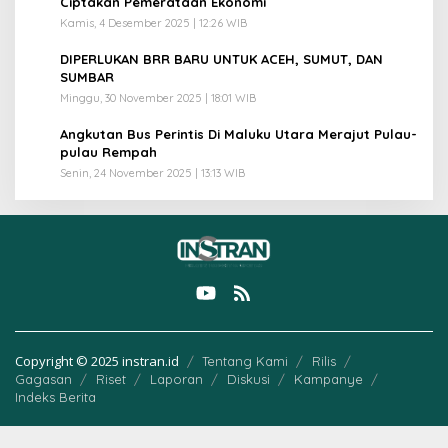
Ciptakan Pemerataan Ekonomi
Kamis, 4 Desember 2025 | 12:26 WIB
4
DIPERLUKAN BRR BARU UNTUK ACEH, SUMUT, DAN
SUMBAR
Minggu, 30 November 2025 | 18:01 WIB
5
Angkutan Bus Perintis Di Maluku Utara Merajut Pulau-
pulau Rempah
Senin, 24 November 2025 | 13:13 WIB
Copyright © 2025 instran.id
Tentang Kami
Rilis
Gagasan
Riset
Laporan
Diskusi
Kampanye
Indeks Berita