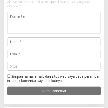
s
Alamat email Anda tidak akan dipublikasikan.
Ruas yang wajib
i
ditandai
*
p
o
s
Simpan nama, email, dan situs web saya pada peramban
ini untuk komentar saya berikutnya.