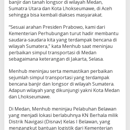
banjir dan tanah longsor di wilayah Medan,
M
Sumatra Utara dan Kota Lhokseumawe, di Aceh
e
d
sehingga bisa kembali diakses masyarakat.
a
n
“Sesuai arahan Presiden Prabowo, kami dari
-
Kementerian Perhubungan turut hadir membantu
L
saudara-saudara kita yang terdampak bencana di
h
o
wilayah Sumatera,” kata Menhub saat meninjau
k
perbaikan simpul transportasi di Medan
s
sebagaimana keterangan di Jakarta, Selasa.
e
u
Menhub meninjau serta memastikan perbaikan
m
a
sejumlah simpul transportasi yang terdampak
w
bencana banjir dan longsor di wilayah Sumatera.
e
Adapun wilayah yang dikunjungi yakni Kota Medan
dan Lhokseumawe.
Di Medan, Menhub meninjau Pelabuhan Belawan
yang menjadi lokasi berlabuhnya KN Berhala milik
Distrik Navigasi (Disnav) Kelas I Belawan, yang
mengangkut bantuan logistik dari Kementerian