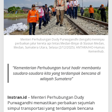
a
i
k
a
n
S
i
m
p
Menteri Perhubungan Dudy Purwagandhi (tengah) meninjau
u
perbaikan jalur kereta api lintas Medan-Binjai di Stasiun Medan,
l
Medan, Sumatera Utara, Selasa (2/12/2025). ANTARA/HO-Humas
Kemenhub.
T
r
a
n
“Kementerian Perhubungan turut hadir membantu
s
saudara-saudara kita yang terdampak bencana di
p
wilayah Sumatera”
o
r
t
a
s
Instran.id
– Menteri Perhubungan Dudy
i
Purwagandhi memastikan perbaikan sejumlah
d
simpul transportasi yang terdampak bencana
i