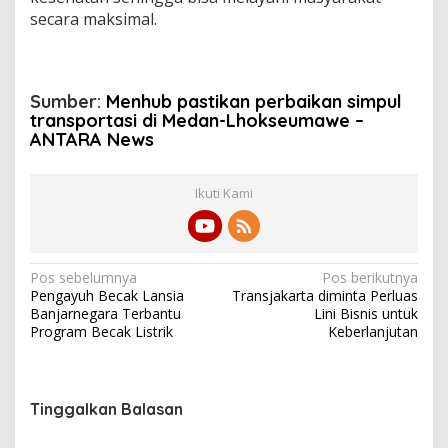
secara maksimal.
Sumber:
Menhub pastikan perbaikan simpul
transportasi di Medan-Lhokseumawe –
ANTARA News
Ikuti Kami
N
Pos sebelumnya
Pos berikutnya
Pengayuh Becak Lansia
Transjakarta diminta Perluas
a
Banjarnegara Terbantu
Lini Bisnis untuk
v
Program Becak Listrik
Keberlanjutan
i
g
Tinggalkan Balasan
a