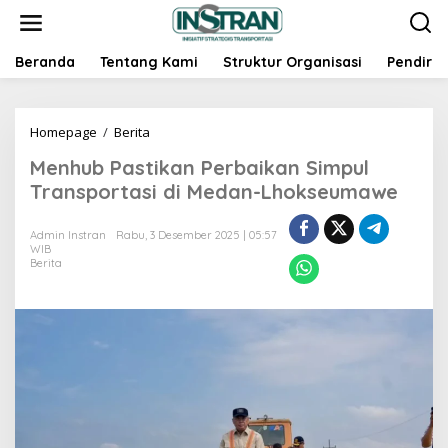
L
e
w
a
Beranda
Tentang Kami
Struktur Organisasi
Pendiri
t
i
k
Homepage
/
Berita
M
e
e
k
Menhub Pastikan Perbaikan Simpul
n
o
h
n
Transportasi di Medan-Lhokseumawe
u
t
b
e
Admin Instran
Rabu, 3 Desember 2025 | 05:57
P
n
WIB
a
Berita
s
t
i
k
a
n
P
e
r
b