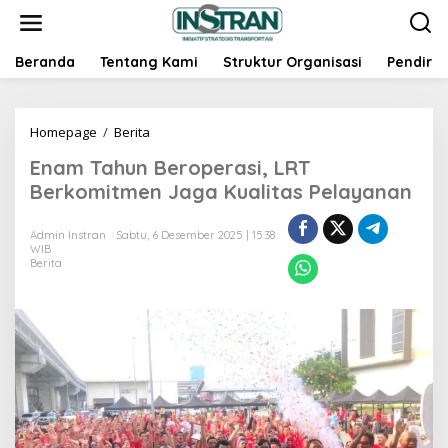
L
e
w
a
Beranda
Tentang Kami
Struktur Organisasi
Pendiri
t
i
k
Homepage
/
Berita
E
e
n
k
Enam Tahun Beroperasi, LRT
a
o
m
n
Berkomitmen Jaga Kualitas Pelayanan
T
t
a
e
Admin Instran
Sabtu, 6 Desember 2025 | 15:38
h
n
WIB
u
Berita
n
B
e
r
o
p
e
r
a
s