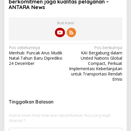
berkomitmen jaga kualitas pelayanan –
ANTARA News
Ikuti Kami
N
Pos sebelumnya
Pos berikutnya
Menhub: Puncak Arus Mudik
KAI Bergabung dalam
a
Natal-Tahun Baru Diprediksi
United Nations Global
v
24 Desember
Compact, Perkuat
Implementasi Keberlanjutan
i
untuk Transportasi Rendah
Emisi
g
a
s
Tinggalkan Balasan
i
p
Alamat email Anda tidak akan dipublikasikan.
Ruas yang wajib
o
ditandai
*
s