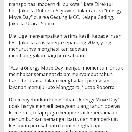
t
transportasi modern di ibu kota,” kata Direktur
a
LRT Jakarta Roberto Akyuwen dalam acara “6nergy
s
Move Day” di area Gedung MCC, Kelapa Gading,
P
Jakarta Utara, Sabtu.
e
l
a
Dia juga menyampaikan terima kasih kepada insan
y
LRT Jakarta atas kinerja sepanjang 2025, yang
a
menurutnya menghasilkan capaian
n
membanggakan bagi perusahaan.
a
n
“Acara 6nergy Move Day menjadi momentum untuk
membakar semangat dalam menyambut tahun
baru, terutama dalam menghadapi perluasan
layanan menuju rute Manggarai,” ucap Roberto.
Dia menyebutkan kemeriahan “6nergy Move Day”
tidak hanya menjadi perayaan ulang tahun operasi
komersial, tetapi juga mempererat kebersamaan,
menumbuhkan semangat baru, dan memperkuat
kesiapan perusahaan dalam menghadapi
tantangan pengembangan layanan ke depan.