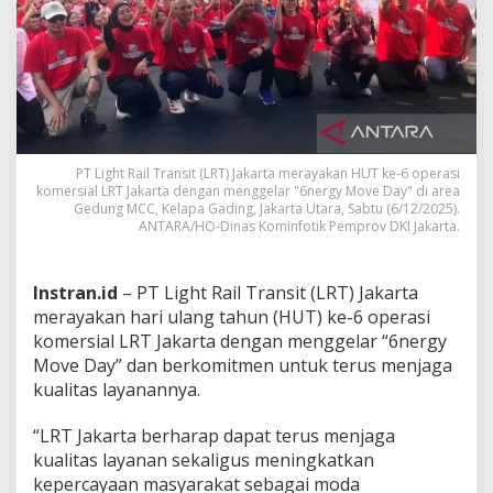
i
,
L
R
T
B
e
r
k
PT Light Rail Transit (LRT) Jakarta merayakan HUT ke-6 operasi
o
komersial LRT Jakarta dengan menggelar "6nergy Move Day" di area
m
Gedung MCC, Kelapa Gading, Jakarta Utara, Sabtu (6/12/2025).
ANTARA/HO-Dinas Kominfotik Pemprov DKI Jakarta.
i
t
m
e
Instran.id
– PT Light Rail Transit (LRT) Jakarta
n
merayakan hari ulang tahun (HUT) ke-6 operasi
J
komersial LRT Jakarta dengan menggelar “6nergy
a
Move Day” dan berkomitmen untuk terus menjaga
g
a
kualitas layanannya.
K
u
“LRT Jakarta berharap dapat terus menjaga
a
kualitas layanan sekaligus meningkatkan
l
kepercayaan masyarakat sebagai moda
i