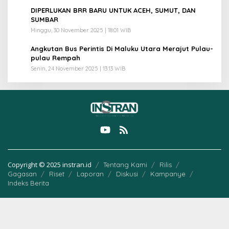
4
DIPERLUKAN BRR BARU UNTUK ACEH, SUMUT, DAN
SUMBAR
Minggu, 30 November 2025 | 18:01 WIB
5
Angkutan Bus Perintis Di Maluku Utara Merajut Pulau-
pulau Rempah
Senin, 24 November 2025 | 13:13 WIB
Copyright © 2025 instran.id
Tentang Kami
Rilis
Gagasan
Riset
Laporan
Diskusi
Kampanye
Indeks Berita