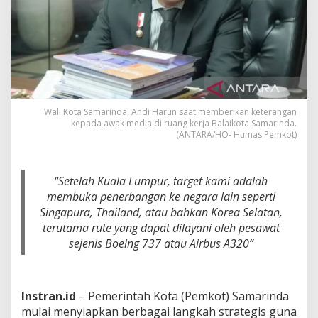
N
B
e
r
s
i
a
p
B
Wali Kota Samarinda, Andi Harun saat memberikan keterangan
u
kepada awak media di ruang kerja Balaikota Samarinda.
k
(ANTARA/HO- Humas Pemkot)
a
P
e
“Setelah Kuala Lumpur, target kami adalah
n
membuka penerbangan ke negara lain seperti
e
r
Singapura, Thailand, atau bahkan Korea Selatan,
b
terutama rute yang dapat dilayani oleh pesawat
a
sejenis Boeing 737 atau Airbus A320”
n
g
a
n
Instran.id
– Pemerintah Kota (Pemkot) Samarinda
S
mulai menyiapkan berbagai langkah strategis guna
a