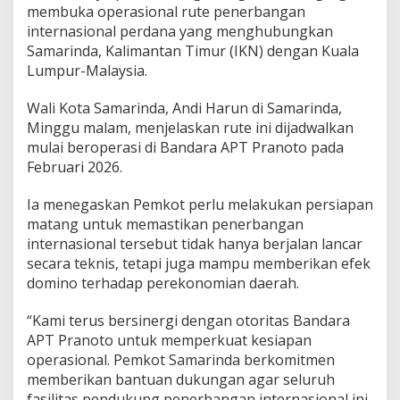
m
membuka operasional rute penerbangan
a
internasional perdana yang menghubungkan
r
Samarinda, Kalimantan Timur (IKN) dengan Kuala
i
Lumpur-Malaysia.
n
d
a
Wali Kota Samarinda, Andi Harun di Samarinda,
-
Minggu malam, menjelaskan rute ini dijadwalkan
K
mulai beroperasi di Bandara APT Pranoto pada
u
Februari 2026.
a
l
a
Ia menegaskan Pemkot perlu melakukan persiapan
L
matang untuk memastikan penerbangan
u
internasional tersebut tidak hanya berjalan lancar
m
secara teknis, tetapi juga mampu memberikan efek
p
domino terhadap perekonomian daerah.
u
r
“Kami terus bersinergi dengan otoritas Bandara
APT Pranoto untuk memperkuat kesiapan
operasional. Pemkot Samarinda berkomitmen
memberikan bantuan dukungan agar seluruh
fasilitas pendukung penerbangan internasional ini