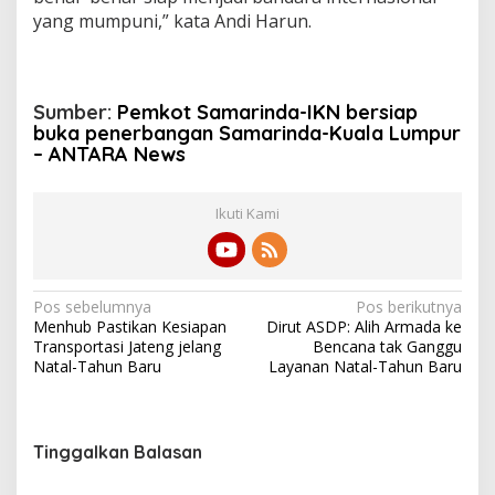
yang mumpuni,” kata Andi Harun.
Sumber:
Pemkot Samarinda-IKN bersiap
buka penerbangan Samarinda-Kuala Lumpur
– ANTARA News
Ikuti Kami
N
Pos sebelumnya
Pos berikutnya
Menhub Pastikan Kesiapan
Dirut ASDP: Alih Armada ke
a
Transportasi Jateng jelang
Bencana tak Ganggu
v
Natal-Tahun Baru
Layanan Natal-Tahun Baru
i
g
Tinggalkan Balasan
a