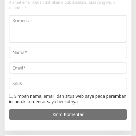
s
Alamat email Anda tidak akan dipublikasikan.
Ruas yang wajib
i
ditandai
*
p
o
s
Simpan nama, email, dan situs web saya pada peramban
ini untuk komentar saya berikutnya.