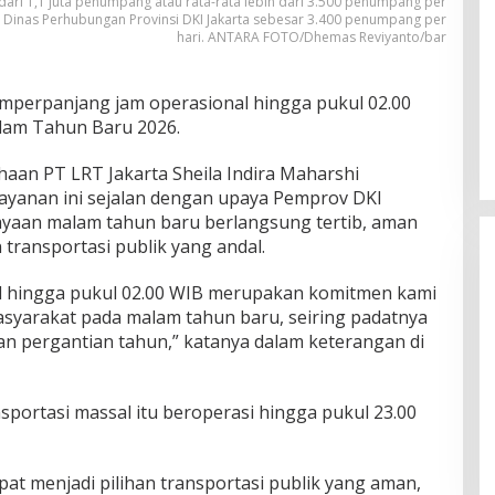
dari 1,1 juta penumpang atau rata-rata lebih dari 3.500 penumpang per
eh Dinas Perhubungan Provinsi DKI Jakarta sebesar 3.400 penumpang per
hari. ANTARA FOTO/Dhemas Reviyanto/bar
mperpanjang jam operasional hingga pukul 02.00
alam Tahun Baru 2026.
ahaan PT LRT Jakarta Sheila Indira Maharshi
ayanan ini sejalan dengan upaya Pemprov DKI
ayaan malam tahun baru berlangsung tertib, aman
ransportasi publik yang andal.
l hingga pukul 02.00 WIB merupakan komitmen kami
syarakat pada malam tahun baru, seiring padatnya
an pergantian tahun,” katanya dalam keterangan di
nsportasi massal itu beroperasi hingga pukul 23.00
pat menjadi pilihan transportasi publik yang aman,