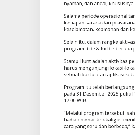
a
nyaman, dan andal, khususnya
s
i
Selama periode operasional ta
s
kesiapan sarana dan prasarana
a
keselamatan, keamanan dan k
m
p
a
Selain itu, dalam rangka aktiva
i
program Ride & Riddle berupa p
p
u
Stamp Hunt adalah aktivitas p
k
harus mengunjungi lokasi-lok
u
l
sebuah kartu atau aplikasi seb
0
2
Program itu telah berlangsung
.
pada 31 Desember 2025 pukul 16
0
17.00 WIB.
0
W
I
“Melalui program tersebut, s
B
hadiah menarik sekaligus men
cara yang seru dan berbeda,” k