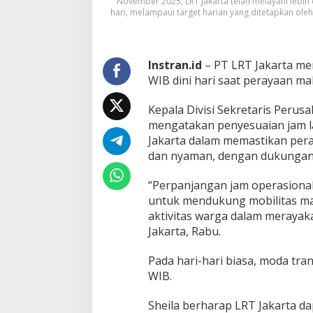
November 2025, LRT Jakarta telah melayani lebih 
a
hari, melampaui target harian yang ditetapkan ol
r
u
2
0
Instran.id
– PT LRT Jakarta me
2
WIB dini hari saat perayaan m
6
,
L
Kepala Divisi Sekretaris Perus
R
mengatakan penyesuaian jam l
T
Jakarta dalam memastikan per
J
dan nyaman, dengan dukungan t
a
k
a
“Perpanjangan jam operasiona
r
untuk mendukung mobilitas ma
t
aktivitas warga dalam merayak
a
Jakarta, Rabu.
B
e
r
Pada hari-hari biasa, moda tra
o
WIB.
p
e
Sheila berharap LRT Jakarta da
r