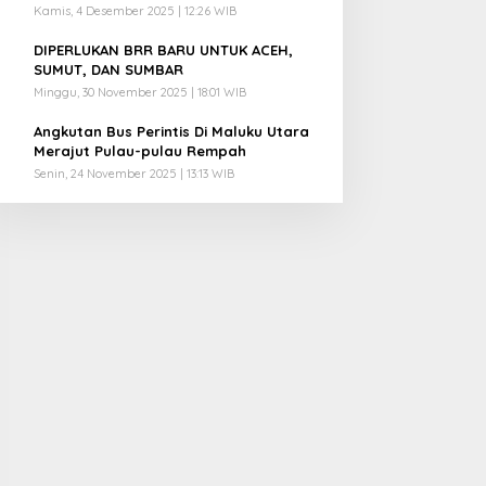
Kamis, 4 Desember 2025 | 12:26 WIB
4
DIPERLUKAN BRR BARU UNTUK ACEH,
SUMUT, DAN SUMBAR
Minggu, 30 November 2025 | 18:01 WIB
5
Angkutan Bus Perintis Di Maluku Utara
Merajut Pulau-pulau Rempah
Senin, 24 November 2025 | 13:13 WIB