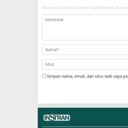
s
Alamat email Anda tidak akan dipublikasikan.
Ruas ya
i
p
o
s
Simpan nama, email, dan situs web saya pa