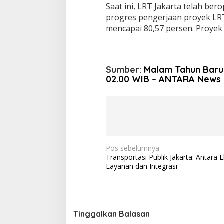
Saat ini, LRT Jakarta telah be
progres pengerjaan proyek LRT
mencapai 80,57 persen. Proyek
Sumber:
Malam Tahun Baru 
02.00 WIB – ANTARA News
N
Pos sebelumnya
Transportasi Publik Jakarta: Antara 
a
Layanan dan Integrasi
v
i
g
Tinggalkan Balasan
a