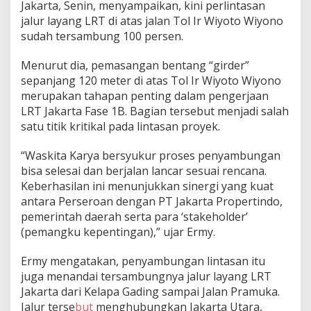
Jakarta, Senin, menyampaikan, kini perlintasan
a
jalur layang LRT di atas jalan Tol Ir Wiyoto Wiyono
n
P
sudah tersambung 100 persen.
e
r
Menurut dia, pemasangan bentang “girder”
t
sepanjang 120 meter di atas Tol Ir Wiyoto Wiyono
e
merupakan tahapan penting dalam pengerjaan
n
g
LRT Jakarta Fase 1B. Bagian tersebut menjadi salah
a
satu titik kritikal pada lintasan proyek.
h
a
“Waskita Karya bersyukur proses penyambungan
n
bisa selesai dan berjalan lancar sesuai rencana.
2
0
Keberhasilan ini menunjukkan sinergi yang kuat
2
antara Perseroan dengan PT Jakarta Propertindo,
6
pemerintah daerah serta para ‘stakeholder’
(pemangku kepentingan),” ujar Ermy.
Ermy mengatakan, penyambungan lintasan itu
juga menandai tersambungnya jalur layang LRT
Jakarta dari Kelapa Gading sampai Jalan Pramuka.
Jalur terse
but
menghubungkan Jakarta Utara,