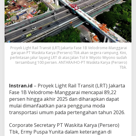
a
r
a
i
D
i
h
a
r
Proyek Light Rail Transit (LRT) Jakarta Fase 1B Velodrome-Manggarai
a
garapan PT Waskita Karya (Persero) Tbk akan segera rampung. Kini,
p
perlintasan jalur layang LRT di atas Jalan Tol Ir Wiyoto Wiyono sudah
tersambung 100 persen. ANTARA/HO-PT Waskita Karya (Persero)
k
Tbk.
a
n
B
i
Instran.id
– Proyek Light Rail Transit (LRT) Jakarta
s
Fase 1B Velodrome-Manggarai mencapai 89,22
a
persen hingga akhir 2025 dan diharapkan dapat
D
mulai dimanfaatkan para pengguna moda
i
transportasi umum pada pertengahan tahun 2026.
g
u
n
Corporate Secretary PT Waskita Karya (Persero)
a
Tbk, Ermy Puspa Yunita dalam keterangan di
k