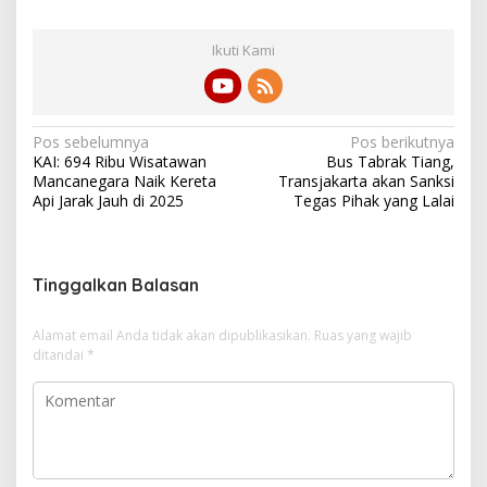
Ikuti Kami
N
Pos sebelumnya
Pos berikutnya
KAI: 694 Ribu Wisatawan
Bus Tabrak Tiang,
a
Mancanegara Naik Kereta
Transjakarta akan Sanksi
v
Api Jarak Jauh di 2025
Tegas Pihak yang Lalai
i
g
Tinggalkan Balasan
a
s
Alamat email Anda tidak akan dipublikasikan.
Ruas yang wajib
i
ditandai
*
p
o
s