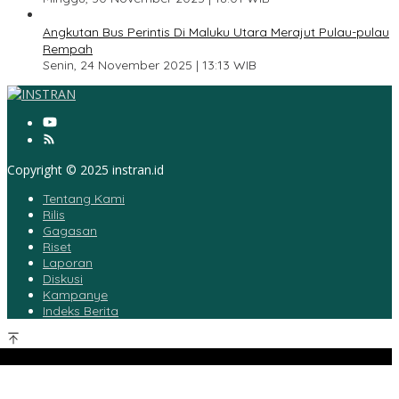
5
Angkutan Bus Perintis Di Maluku Utara Merajut Pulau-pulau
Rempah
Senin, 24 November 2025 | 13:13 WIB
Copyright © 2025 instran.id
Tentang Kami
Rilis
Gagasan
Riset
Laporan
Diskusi
Kampanye
Indeks Berita