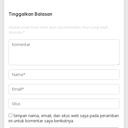
i
g
Tinggalkan Balasan
a
s
Alamat email Anda tidak akan dipublikasikan.
Ruas yang wajib
i
ditandai
*
p
o
s
Simpan nama, email, dan situs web saya pada peramban
ini untuk komentar saya berikutnya.