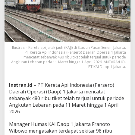
L
e
b
a
r
a
n
2
0
Ilustrasi - Kereta api jarak jauh (KAJJ) di Stasiun Pasar Senen, Jakarta.
2
PT Kereta Api Indonesia (Persero) Daerah Operasi 1 Jakarta
6
mencatat sebanyak 480 ribu tiket telah terjual untuk periode
Angkutan Lebaran pada 11 Maret hingga 1 April 2026. ANTARA/HO-
s
PT KAI Daop 1 Jakarta.
u
d
a
h
Instran.id
– PT Kereta Api Indonesia (Persero)
T
Daerah Operasi (Daop) 1 Jakarta mencatat
e
sebanyak 480 ribu tiket telah terjual untuk periode
r
Angkutan Lebaran pada 11 Maret hingga 1 April
j
2026.
u
a
l
Manager Humas KAI Daop 1 Jakarta Franoto
Wibowo mengatakan terdapat sekitar 98 ribu