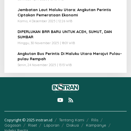
3
Jembatan Laut Maluku Utara: Angkutan Perintis
Ciptakan Pemerataan Ekonomi
Kamis, 4 Desember 2025 | 12:26 WIB
4
DIPERLUKAN BRR BARU UNTUK ACEH, SUMUT, DAN
SUMBAR
Minggu, 30 November 2025 | 18:01 WIB
5
Angkutan Bus Perintis Di Maluku Utara Merajut Pulau-
pulau Rempah
Senin, 24 November 2025 | 13:13 WIB
Copyright © 2025 instran.id
Tentang Kami
Rilis
Gagasan
Riset
Laporan
Diskusi
Kampanye
Indeks Berita