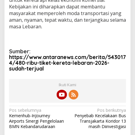
Kebijakan ini diharapkan dapat membantu
masyarakat memperoleh moda transportasi yang
aman, nyaman, tepat waktu, dan terjangkau selama
masa Lebaran.
Sumber:
https://www.antaranews.com/berita/543017
4/480-ribu-tiket-kereta-lebaran-2026-
sudah-terjual
Ikuti Kami
N
Pos sebelumnya
Pos berikutnya
Kemenhub-InJourney
Penyebab Kecelakaan Bus
a
Airports Sinergi Pengelolaan
Transjakarta Koridor 13
v
BMN Kebandarudaraan
masih Diinvestigasi