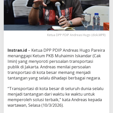
a
l
B
e
n
a
h
i
Ketua DPP PDIP Andreas Hugo (dok.MPR)
T
r
a
Instran.id
– Ketua DPP PDIP Andreas Hugo Pareira
n
menanggapi Ketum PKB Muhaimin Iskandar (Cak
s
Imin) yang menyoroti persoalan transportasi
p
o
publik di Jakarta. Andreas menilai persoalan
r
transportasi di kota besar memang menjadi
t
tantangan yang selalu dihadapi berbagai negara.
a
s
“Transportasi di kota besar di seluruh dunia selalu
i
D
menjadi tantangan dari waktu ke waktu untuk
K
memperoleh solusi terbaik,” kata Andreas kepada
I
wartawan, Selasa (10/3/2026).
:
O