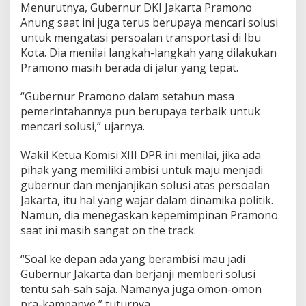
Menurutnya, Gubernur DKI Jakarta Pramono
m
o
Anung saat ini juga terus berupaya mencari solusi
n
untuk mengatasi persoalan transportasi di Ibu
-
Kota. Dia menilai langkah-langkah yang dilakukan
o
Pramono masih berada di jalur yang tepat.
m
o
n
“Gubernur Pramono dalam setahun masa
P
pemerintahannya pun berupaya terbaik untuk
r
mencari solusi,” ujarnya.
a
-
Wakil Ketua Komisi XIII DPR ini menilai, jika ada
k
a
pihak yang memiliki ambisi untuk maju menjadi
m
gubernur dan menjanjikan solusi atas persoalan
p
Jakarta, itu hal yang wajar dalam dinamika politik.
a
Namun, dia menegaskan kepemimpinan Pramono
n
y
saat ini masih sangat on the track.
e
“Soal ke depan ada yang berambisi mau jadi
Gubernur Jakarta dan berjanji memberi solusi
tentu sah-sah saja. Namanya juga omon-omon
pra-kampanye,” tuturnya.