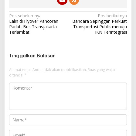
N
Pos sebelumnya
Pos berikutnya
Lalin di Flyover Pancoran
Bandara Sepinggan Perkuat
a
Padat, Bus Transjakarta
Transportasi Publik menuju
v
Terlambat
IKN Terintegrasi
i
g
Tinggalkan Balasan
a
s
Alamat email Anda tidak akan dipublikasikan.
Ruas yang wajib
i
ditandai
*
p
o
s