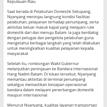
Kepulauan Riau
.
m
,
P
Saat
berada
di
Pelabuhan
Domestik
Sekupang,
a
Nyanyang
meninjau
langsung
kondisi
fasilitas
s
pelabuhan,
pelayanan
terhadap
penumpang,
serta
t
aktivitas
keluar-
masuk
kapal
yang
melayani
rute
i
domestik
dari
dan
menuju
Batam
.
Ia
juga
berdialog
k
a
dengan
petugas
dan
pengelola
pelabuhan
guna
n
mengetahui
berbagai
langkah
yang
telah
dilakukan
P
untuk
meningkatkan
kualitas
pelayanan
kepada
e
masyarakat.
l
a
y
Setelah
itu,
rombongan
Wakil
Gubernur
a
melanjutkan
peninjauan
ke
Bandara
Internasional
n
Hang
Nadim
Batam.
Di
lokasi
tersebut,
Nyanyang
a
memantau
aktivitas
di
terminal
penumpang
n
T
sekaligus
memastikan
kesiapan
operasional
r
bandara
dalam
melayani
penerbangan
domestik
a
maupun
internasional.
n
s
Menurut
Nyanyang,
kualitas
layanan
transportasi
p