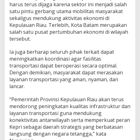
o
harus
terus
dijaga
karena
sektor
ini
menjadi
salah
r
satu
pintu
gerbang
utama
mobilitas
masyarakat
t
sekaligus
mendukung
aktivitas
ekonomi
di
a
Kepulauan
Riau.
Terlebih,
Kota
Batam
merupakan
s
salah
satu
pusat
pertumbuhan
ekonomi
di
wilayah
i
O
tersebut.
p
t
Ia
juga
berharap
seluruh
pihak
terkait
dapat
i
meningkatkan
koordinasi
agar
fasilitas
m
transportasi
dapat
beroperasi
secara
optimal.
a
l
Dengan
demikian,
masyarakat
dapat
merasakan
layanan
transportasi
yang
aman,
nyaman,
dan
lancar.
“
Pemerintah
Provinsi
Kepulauan
Riau
akan
terus
mendorong
peningkatan
kualitas
infrastruktur
dan
layanan
transportasi
guna
mendukung
konektivitas
antarwilayah
serta
memperkuat
peran
Kepri
sebagai
daerah
strategis
yang
berbatasan
langsung
dengan
negara
tetangga,”
kata