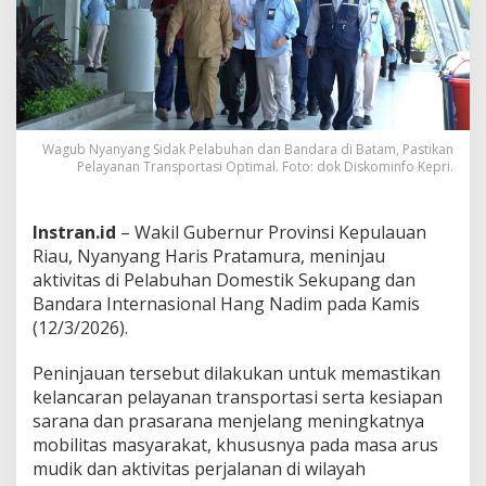
P
e
l
a
b
u
h
a
Wagub Nyanyang Sidak Pelabuhan dan Bandara di Batam, Pastikan
n
Pelayanan Transportasi Optimal. Foto: dok Diskominfo Kepri.
d
a
n
Instran.id
–
Wakil
Gubernur
Provinsi
Kepulauan
B
Riau,
Nyanyang Haris Pratamura
,
meninjau
a
aktivitas
di
Pelabuhan Domestik Sekupang
dan
n
d
Bandara Internasional Hang Nadim
pada
Kamis
a
(
12/
3/
2026).
r
a
Peninjauan
tersebut
dilakukan
untuk
memastikan
d
kelancaran
pelayanan
transportasi
serta
kesiapan
i
B
sarana
dan
prasarana
menjelang
meningkatnya
a
mobilitas
masyarakat,
khususnya
pada
masa
arus
t
mudik
dan
aktivitas
perjalanan
di
wilayah
a