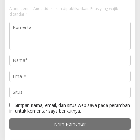
s
i
Alamat email Anda tidak akan dipublikasikan.
Ruas yang wajib
ditandai
*
p
o
s
Simpan nama, email, dan situs web saya pada peramban
ini untuk komentar saya berikutnya.