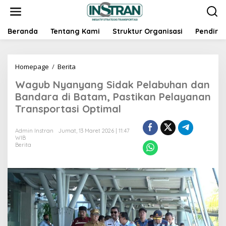
L
e
w
a
Beranda
Tentang Kami
Struktur Organisasi
Pendiri
t
i
k
Homepage
/
Berita
W
e
a
k
Wagub Nyanyang Sidak Pelabuhan dan
g
o
u
n
Bandara di Batam, Pastikan Pelayanan
b
t
Transportasi Optimal
N
e
y
n
a
Admin Instran
Jumat, 13 Maret 2026 | 11:47
WIB
n
Berita
y
a
n
g
S
i
d
a
k