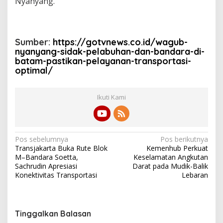
Nyanyang.
Sumber:
https://gotvnews.co.id/wagub-
nyanyang-sidak-pelabuhan-dan-bandara-di-
batam-pastikan-pelayanan-transportasi-
optimal/
Ikuti Kami
N
Pos sebelumnya
Pos berikutnya
Transjakarta Buka Rute Blok
Kemenhub Perkuat
a
M–Bandara Soetta,
Keselamatan Angkutan
v
Sachrudin Apresiasi
Darat pada Mudik-Balik
Konektivitas Transportasi
Lebaran
i
g
a
Tinggalkan Balasan