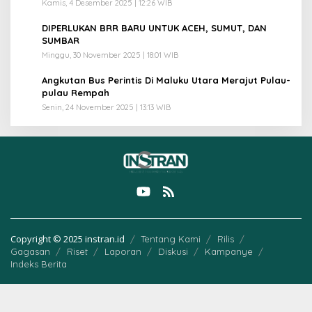
Kamis, 4 Desember 2025 | 12:26 WIB
4
DIPERLUKAN BRR BARU UNTUK ACEH, SUMUT, DAN
SUMBAR
Minggu, 30 November 2025 | 18:01 WIB
5
Angkutan Bus Perintis Di Maluku Utara Merajut Pulau-
pulau Rempah
Senin, 24 November 2025 | 13:13 WIB
Copyright © 2025 instran.id
Tentang Kami
Rilis
Gagasan
Riset
Laporan
Diskusi
Kampanye
Indeks Berita