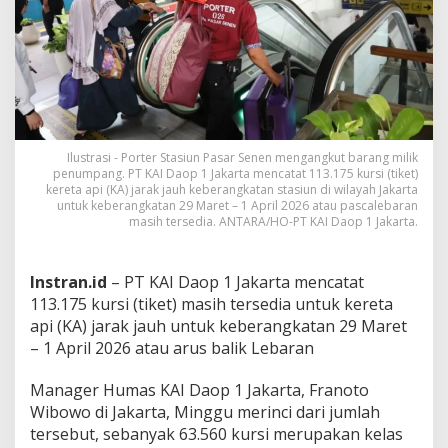
A
r
u
s
B
a
l
i
k
Ilustrasi - Porter Stasiun Pasar Senen mengangkut barang milik
L
penumpang. PT KAI Daop 1 Jakarta mencatat 113.175 kursi (tiket)
e
kereta api (KA) jarak jauh keberangkatan stasiun di wilayah Jakarta
untuk keberangkatan 29 Maret – 1 April 2026 atau pascalebaran
b
masih tersedia. ANTARA/HO-PT KAI Daop 1 Jakarta.
a
r
a
n
Instran.id
– PT KAI Daop 1 Jakarta mencatat
M
113.175 kursi (tiket) masih tersedia untuk kereta
a
api (KA) jarak jauh untuk keberangkatan 29 Maret
s
– 1 April 2026 atau arus balik Lebaran
i
h
T
Manager Humas KAI Daop 1 Jakarta, Franoto
e
Wibowo di Jakarta, Minggu merinci dari jumlah
r
tersebut, sebanyak 63.560 kursi merupakan kelas
s