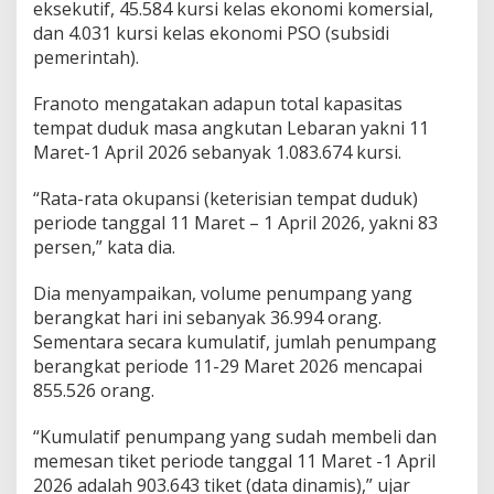
eksekutif, 45.584 kursi kelas ekonomi komersial,
e
dan 4.031 kursi kelas ekonomi PSO (subsidi
d
i
pemerintah).
a
Franoto mengatakan adapun total kapasitas
tempat duduk masa angkutan Lebaran yakni 11
Maret-1 April 2026 sebanyak 1.083.674 kursi.
“Rata-rata okupansi (keterisian tempat duduk)
periode tanggal 11 Maret – 1 April 2026, yakni 83
persen,” kata dia.
Dia menyampaikan, volume penumpang yang
berangkat hari ini sebanyak 36.994 orang.
Sementara secara kumulatif, jumlah penumpang
berangkat periode 11-29 Maret 2026 mencapai
855.526 orang.
“Kumulatif penumpang yang sudah membeli dan
memesan tiket periode tanggal 11 Maret -1 April
2026 adalah 903.643 tiket (data dinamis),” ujar