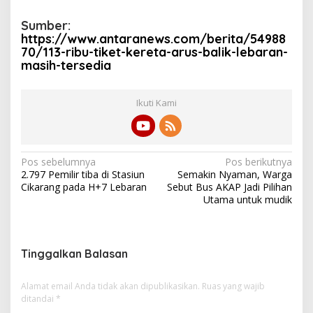
Sumber:
https://www.antaranews.com/berita/54988
70/113-ribu-tiket-kereta-arus-balik-lebaran-
masih-tersedia
Ikuti Kami
N
Pos sebelumnya
Pos berikutnya
2.797 Pemilir tiba di Stasiun
Semakin Nyaman, Warga
a
Cikarang pada H+7 Lebaran
Sebut Bus AKAP Jadi Pilihan
v
Utama untuk mudik
i
g
Tinggalkan Balasan
a
s
Alamat email Anda tidak akan dipublikasikan.
Ruas yang wajib
i
ditandai
*