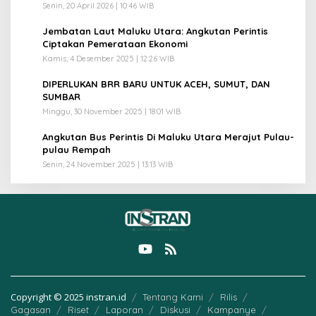
Senin, 20 April 2026 | 10:46 WIB
3
Jembatan Laut Maluku Utara: Angkutan Perintis
Ciptakan Pemerataan Ekonomi
Kamis, 4 Desember 2025 | 12:26 WIB
4
DIPERLUKAN BRR BARU UNTUK ACEH, SUMUT, DAN
SUMBAR
Minggu, 30 November 2025 | 18:01 WIB
5
Angkutan Bus Perintis Di Maluku Utara Merajut Pulau-
pulau Rempah
Senin, 24 November 2025 | 13:13 WIB
Copyright © 2025 instran.id
Tentang Kami
Rilis
Gagasan
Riset
Laporan
Diskusi
Kampanye