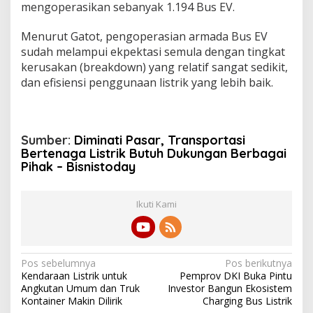
mengoperasikan sebanyak 1.194 Bus EV.
Menurut Gatot, pengoperasian armada Bus EV
sudah melampui ekpektasi semula dengan tingkat
kerusakan (breakdown) yang relatif sangat sedikit,
dan efisiensi penggunaan listrik yang lebih baik.
Sumber:
Diminati Pasar, Transportasi
Bertenaga Listrik Butuh Dukungan Berbagai
Pihak – Bisnistoday
Ikuti Kami
N
Pos sebelumnya
Pos berikutnya
Kendaraan Listrik untuk
Pemprov DKI Buka Pintu
a
Angkutan Umum dan Truk
Investor Bangun Ekosistem
v
Kontainer Makin Dilirik
Charging Bus Listrik