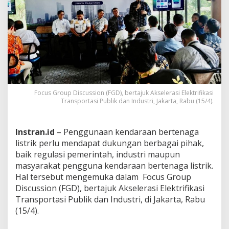
s
p
o
r
t
a
s
i
B
e
Focus Group Discussion (FGD), bertajuk Akselerasi Elektrifikasi
r
Transportasi Publik dan Industri, Jakarta, Rabu (15/4).
t
e
n
Instran.id
– Penggunaan kendaraan bertenaga
a
listrik perlu mendapat dukungan berbagai pihak,
g
a
baik regulasi pemerintah, industri maupun
L
masyarakat pengguna kendaraan bertenaga listrik.
i
Hal tersebut mengemuka dalam Focus Group
s
Discussion (FGD), bertajuk Akselerasi Elektrifikasi
t
r
Transportasi Publik dan Industri, di Jakarta, Rabu
i
(15/4).
k
B