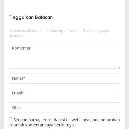
i
g
Tinggalkan Balasan
a
s
Alamat email Anda tidak akan dipublikasikan.
Ruas yang wajib
i
ditandai
*
p
o
s
Simpan nama, email, dan situs web saya pada peramban
ini untuk komentar saya berikutnya.