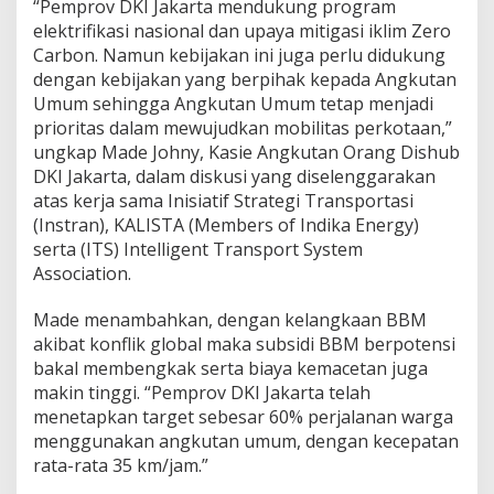
“Pemprov DKI Jakarta mendukung program
u
elektrifikasi nasional dan upaya mitigasi iklim Zero
t
u
Carbon. Namun kebijakan ini juga perlu didukung
h
dengan kebijakan yang berpihak kepada Angkutan
D
Umum sehingga Angkutan Umum tetap menjadi
u
prioritas dalam mewujudkan mobilitas perkotaan,”
k
ungkap Made Johny, Kasie Angkutan Orang Dishub
u
n
DKI Jakarta, dalam diskusi yang diselenggarakan
g
atas kerja sama Inisiatif Strategi Transportasi
a
(Instran), KALISTA (Members of Indika Energy)
n
serta (ITS) Intelligent Transport System
B
e
Association.
r
b
Made menambahkan, dengan kelangkaan BBM
a
akibat konflik global maka subsidi BBM berpotensi
g
bakal membengkak serta biaya kemacetan juga
a
i
makin tinggi. “Pemprov DKI Jakarta telah
P
menetapkan target sebesar 60% perjalanan warga
i
menggunakan angkutan umum, dengan kecepatan
h
rata-rata 35 km/jam.”
a
k