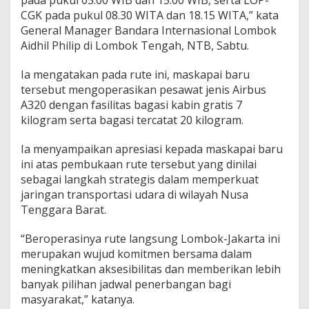
u
CGK pada pukul 08.30 WITA dan 18.15 WITA,” kata
j
General Manager Bandara Internasional Lombok
u
Aidhil Philip di Lombok Tengah, NTB, Sabtu.
a
n
J
Ia mengatakan pada rute ini, maskapai baru
a
tersebut mengoperasikan pesawat jenis Airbus
k
A320 dengan fasilitas bagasi kabin gratis 7
a
kilogram serta bagasi tercatat 20 kilogram.
r
t
a
Ia menyampaikan apresiasi kepada maskapai baru
ini atas pembukaan rute tersebut yang dinilai
sebagai langkah strategis dalam memperkuat
jaringan transportasi udara di wilayah Nusa
Tenggara Barat.
“Beroperasinya rute langsung Lombok-Jakarta ini
merupakan wujud komitmen bersama dalam
meningkatkan aksesibilitas dan memberikan lebih
banyak pilihan jadwal penerbangan bagi
masyarakat,” katanya.