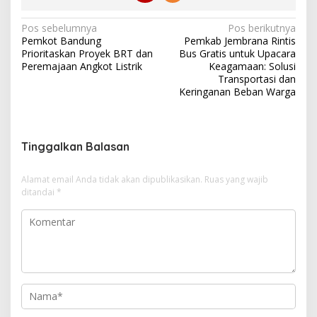
N
Pos sebelumnya
Pos berikutnya
Pemkot Bandung
Pemkab Jembrana Rintis
a
Prioritaskan Proyek BRT dan
Bus Gratis untuk Upacara
v
Peremajaan Angkot Listrik
Keagamaan: Solusi
Transportasi dan
i
Keringanan Beban Warga
g
a
s
Tinggalkan Balasan
i
Alamat email Anda tidak akan dipublikasikan.
Ruas yang wajib
p
ditandai
*
o
s