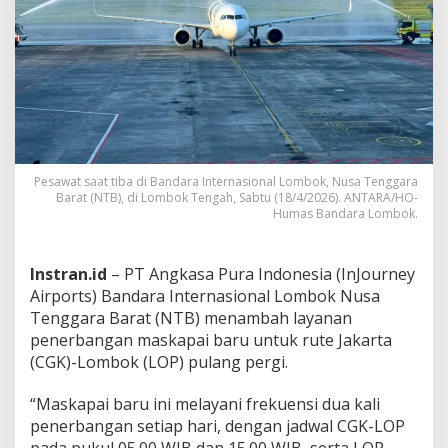
h
P
e
n
e
r
b
a
n
g
Pesawat saat tiba di Bandara Internasional Lombok, Nusa Tenggara
a
Barat (NTB), di Lombok Tengah, Sabtu (18/4/2026). ANTARA/HO-
n
Humas Bandara Lombok.
M
a
s
Instran.id
– PT Angkasa Pura Indonesia (InJourney
k
Airports) Bandara Internasional Lombok Nusa
a
p
Tenggara Barat (NTB) menambah layanan
a
penerbangan maskapai baru untuk rute Jakarta
i
(CGK)-Lombok (LOP) pulang pergi.
B
a
“Maskapai baru ini melayani frekuensi dua kali
r
u
penerbangan setiap hari, dengan jadwal CGK-LOP
T
pada pukul 05.00 WIB dan 15.00 WIB, serta LOP-