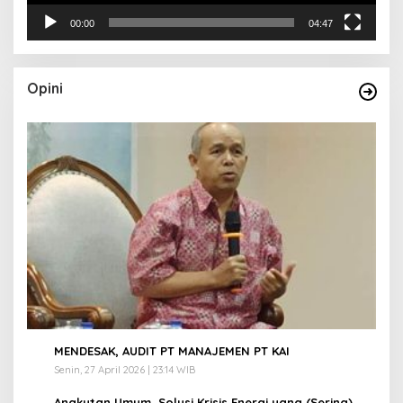
00:00
04:47
Opini
1
MENDESAK, AUDIT PT MANAJEMEN PT KAI
Senin, 27 April 2026 | 23:14 WIB
Angkutan Umum, Solusi Krisis Energi yang (Sering)