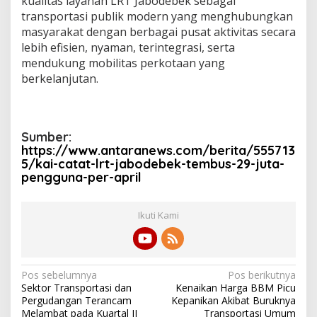
kualitas layanan LRT Jabodebek sebagai
transportasi publik modern yang menghubungkan
masyarakat dengan berbagai pusat aktivitas secara
lebih efisien, nyaman, terintegrasi, serta
mendukung mobilitas perkotaan yang
berkelanjutan.
Sumber:
https://www.antaranews.com/berita/555713
5/kai-catat-lrt-jabodebek-tembus-29-juta-
pengguna-per-april
Ikuti Kami
N
Pos sebelumnya
Pos berikutnya
Sektor Transportasi dan
Kenaikan Harga BBM Picu
a
Pergudangan Terancam
Kepanikan Akibat Buruknya
Melambat pada Kuartal II
Transportasi Umum