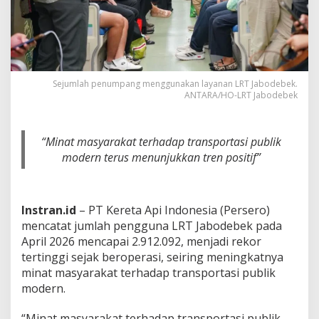
e
k
T
e
m
b
u
Sejumlah penumpang menggunakan layanan LRT Jabodebek.
ANTARA/HO-LRT Jabodebek
s
2
,
9
“Minat masyarakat terhadap transportasi publik
J
modern terus menunjukkan tren positif”
u
t
a
P
Instran.id
– PT Kereta Api Indonesia (Persero)
e
n
mencatat jumlah pengguna LRT Jabodebek pada
g
April 2026 mencapai 2.912.092, menjadi rekor
g
tertinggi sejak beroperasi, seiring meningkatnya
u
minat masyarakat terhadap transportasi publik
n
modern.
a
p
e
“Minat masyarakat terhadap transportasi publik