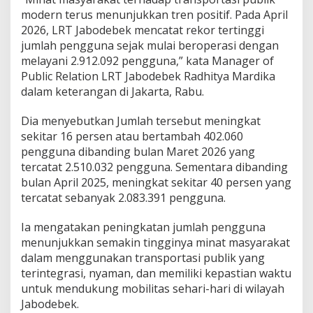
r
modern terus menunjukkan tren positif. Pada April
A
2026, LRT Jabodebek mencatat rekor tertinggi
p
jumlah pengguna sejak mulai beroperasi dengan
r
i
melayani 2.912.092 pengguna,” kata Manager of
l
Public Relation LRT Jabodebek Radhitya Mardika
dalam keterangan di Jakarta, Rabu.
Dia menyebutkan Jumlah tersebut meningkat
sekitar 16 persen atau bertambah 402.060
pengguna dibanding bulan Maret 2026 yang
tercatat 2.510.032 pengguna. Sementara dibanding
bulan April 2025, meningkat sekitar 40 persen yang
tercatat sebanyak 2.083.391 pengguna.
Ia mengatakan peningkatan jumlah pengguna
menunjukkan semakin tingginya minat masyarakat
dalam menggunakan transportasi publik yang
terintegrasi, nyaman, dan memiliki kepastian waktu
untuk mendukung mobilitas sehari-hari di wilayah
Jabodebek.