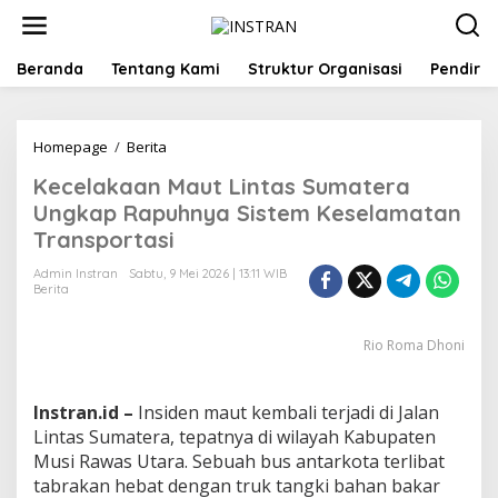
L
e
w
a
Beranda
Tentang Kami
Struktur Organisasi
Pendiri
t
i
k
Homepage
/
Berita
K
e
e
k
Kecelakaan Maut Lintas Sumatera
c
o
e
n
Ungkap Rapuhnya Sistem Keselamatan
l
t
Transportasi
a
e
k
n
Admin Instran
Sabtu, 9 Mei 2026 | 13:11 WIB
a
Berita
a
n
Rio Roma Dhoni
M
a
u
t
Instran.id –
Insiden maut kembali terjadi di Jalan
L
Lintas Sumatera, tepatnya di wilayah Kabupaten
i
Musi Rawas Utara. Sebuah bus antarkota terlibat
n
tabrakan hebat dengan truk tangki bahan bakar
t