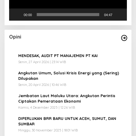
00:00
04:47
Opini
1
MENDESAK, AUDIT PT MANAJEMEN PT KAI
Senin, 27 April 2026 | 23:14 WIB
2
Angkutan Umum, Solusi Krisis Energi yang (Sering)
Dilupakan
Senin, 20 April 2026 | 10:46 WIB
3
Jembatan Laut Maluku Utara: Angkutan Perintis
Ciptakan Pemerataan Ekonomi
Kamis, 4 Desember 2025 | 12:26 WIB
4
DIPERLUKAN BRR BARU UNTUK ACEH, SUMUT, DAN
SUMBAR
Minggu, 30 November 2025 | 18:01 WIB