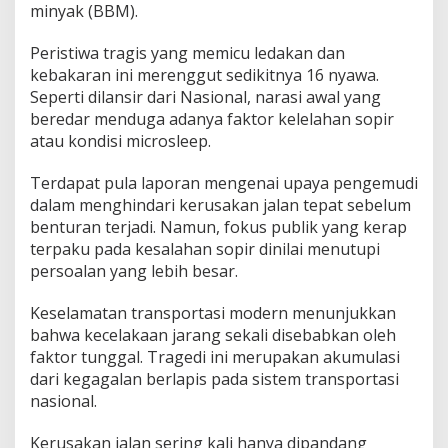
a
minyak (BBM).
s
S
Peristiwa tragis yang memicu ledakan dan
u
kebakaran ini merenggut sedikitnya 16 nyawa.
m
Seperti dilansir dari Nasional, narasi awal yang
a
t
beredar menduga adanya faktor kelelahan sopir
e
atau kondisi microsleep.
r
a
Terdapat pula laporan mengenai upaya pengemudi
U
dalam menghindari kerusakan jalan tepat sebelum
n
g
benturan terjadi. Namun, fokus publik yang kerap
k
terpaku pada kesalahan sopir dinilai menutupi
a
persoalan yang lebih besar.
p
R
Keselamatan transportasi modern menunjukkan
a
p
bahwa kecelakaan jarang sekali disebabkan oleh
u
faktor tunggal. Tragedi ini merupakan akumulasi
h
dari kegagalan berlapis pada sistem transportasi
n
nasional.
y
a
S
Kerusakan jalan sering kali hanya dipandang