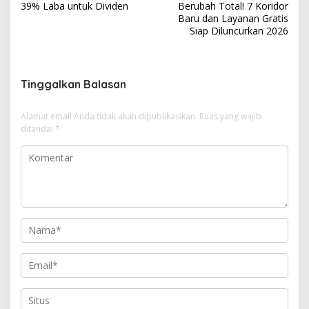
a
39% Laba untuk Dividen
Berubah Total! 7 Koridor
v
Baru dan Layanan Gratis
Siap Diluncurkan 2026
i
g
a
Tinggalkan Balasan
s
i
Alamat email Anda tidak akan dipublikasikan.
Ruas yang wajib
ditandai
*
p
o
s