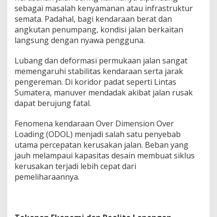
i
sebagai masalah kenyamanan atau infrastruktur
s
semata. Padahal, bagi kendaraan berat dan
t
angkutan penumpang, kondisi jalan berkaitan
e
langsung dengan nyawa pengguna.
m
K
e
Lubang dan deformasi permukaan jalan sangat
s
memengaruhi stabilitas kendaraan serta jarak
e
pengereman. Di koridor padat seperti Lintas
l
Sumatera, manuver mendadak akibat jalan rusak
a
m
dapat berujung fatal.
a
t
Fenomena kendaraan Over Dimension Over
a
Loading (ODOL) menjadi salah satu penyebab
n
utama percepatan kerusakan jalan. Beban yang
T
r
jauh melampaui kapasitas desain membuat siklus
a
kerusakan terjadi lebih cepat dari
n
pemeliharaannya.
s
p
o
r
t