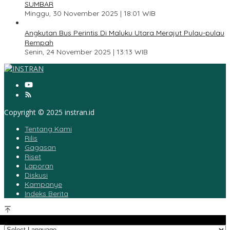
SUMBAR
Minggu, 30 November 2025 | 18:01 WIB
5
Angkutan Bus Perintis Di Maluku Utara Merajut Pulau-pulau
Rempah
Senin, 24 November 2025 | 13:13 WIB
Copyright © 2025 instran.id
Tentang Kami
Rilis
Gagasan
Riset
Laporan
Diskusi
Kampanye
Indeks Berita