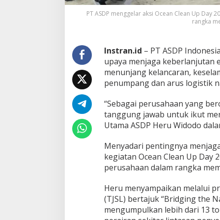
r
a
PT ASDP menggelar aksi Ocean Clean Up Day 20
n
rangka me
P
e
n
Instran.id
– PT ASDP Indonesia
y
upaya menjaga keberlanjutan 
e
menunjang kelancaran, kesela
b
penumpang dan arus logistik n
e
r
a
“Sebagai perusahaan yang berop
n
tanggung jawab untuk ikut menj
g
Utama ASDP Heru Widodo dalam 
a
n
Menyadari pentingnya menjaga
-
L
kegiatan Ocean Clean Up Day 20
o
perusahaan dalam rangka memp
g
i
Heru menyampaikan melalui p
s
(TJSL) bertajuk “Bridging the N
t
i
mengumpulkan lebih dari 13 to
k