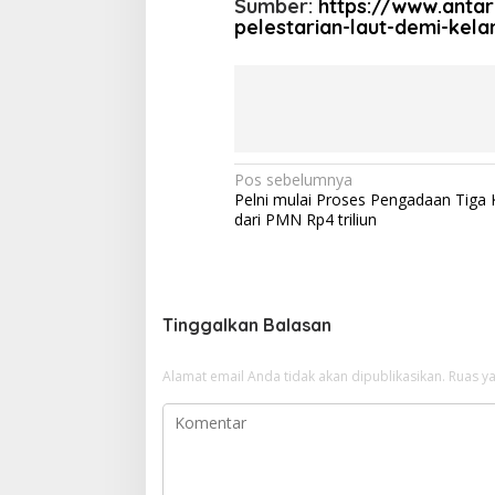
Sumber:
https://www.anta
pelestarian-laut-demi-kel
N
Pos sebelumnya
Pelni mulai Proses Pengadaan Tiga 
a
dari PMN Rp4 triliun
v
i
g
Tinggalkan Balasan
a
s
Alamat email Anda tidak akan dipublikasikan.
Ruas ya
i
p
o
s