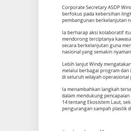
Corporate Secretary ASDP Win
berfokus pada kebersihan lin
pembangunan berkelanjutan na
Ia berharap aksi kolaboratif i
mendorong terciptanya kawasan
secara berkelanjutan guna me
nasional yang semakin nyaman 
Lebih lanjut Windy mengataka
melalui berbagai program dan i
di seluruh wilayah operasional
Ia menambahkan langkah terseb
dalam mendukung pencapaian
14 tentang Ekosistem Laut, s
pengurangan sampah plastik da