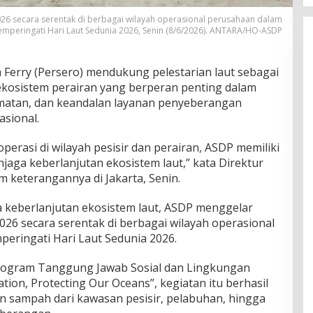
26 secara serentak di berbagai wilayah operasional perusahaan dalam
mperingati Hari Laut Sedunia 2026, Senin (8/6/2026). ANTARA/HO-ASDP
 Ferry (Persero) mendukung pelestarian laut sebagai
ekosistem perairan yang berperan penting dalam
matan, dan keandalan layanan penyeberangan
asional.
erasi di wilayah pesisir dan perairan, ASDP memiliki
aga keberlanjutan ekosistem laut,” kata Direktur
keterangannya di Jakarta, Senin.
 keberlanjutan ekosistem laut, ASDP menggelar
26 secara serentak di berbagai wilayah operasional
eringati Hari Laut Sedunia 2026.
rogram Tanggung Jawab Sosial dan Lingkungan
ation, Protecting Our Oceans”, kegiatan itu berhasil
n sampah dari kawasan pesisir, pelabuhan, hingga