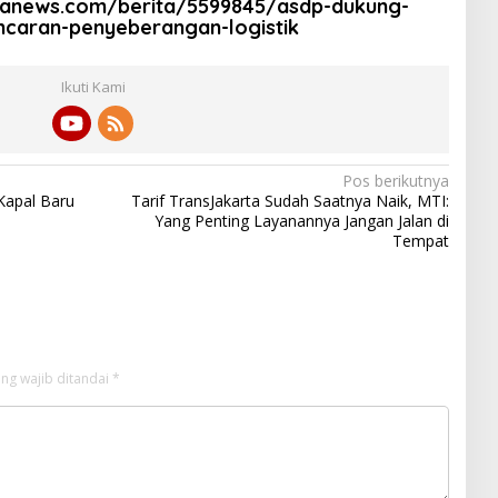
ranews.com/berita/5599845/asdp-dukung-
ancaran-penyeberangan-logistik
Ikuti Kami
Pos berikutnya
Kapal Baru
Tarif TransJakarta Sudah Saatnya Naik, MTI:
Yang Penting Layanannya Jangan Jalan di
Tempat
ng wajib ditandai
*