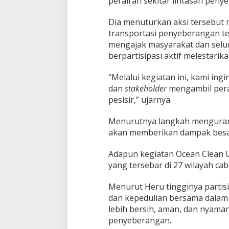
perairan sekitar lintasan peny
Dia menuturkan aksi tersebut
transportasi penyeberangan te
mengajak masyarakat dan selu
berpartisipasi aktif melestarik
“Melalui kegiatan ini, kami in
dan
stakeholder
mengambil pera
pesisir,” ujarnya.
Menurutnya langkah menguran
akan memberikan dampak besar 
Adapun kegiatan Ocean Clean Up
yang tersebar di 27 wilayah ca
Menurut Heru tingginya partis
dan kepedulian bersama dalam 
lebih bersih, aman, dan nyam
penyeberangan.