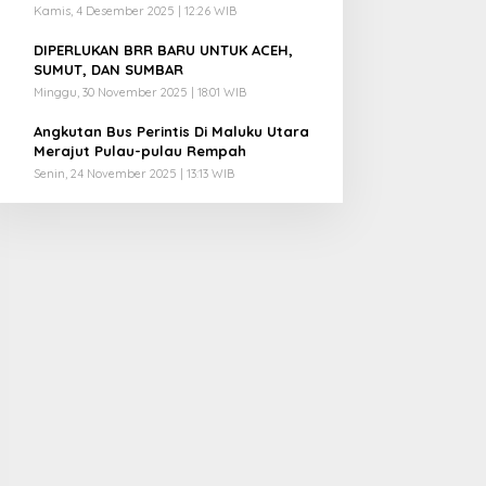
Kamis, 4 Desember 2025 | 12:26 WIB
4
DIPERLUKAN BRR BARU UNTUK ACEH,
SUMUT, DAN SUMBAR
Minggu, 30 November 2025 | 18:01 WIB
5
Angkutan Bus Perintis Di Maluku Utara
Merajut Pulau-pulau Rempah
Senin, 24 November 2025 | 13:13 WIB