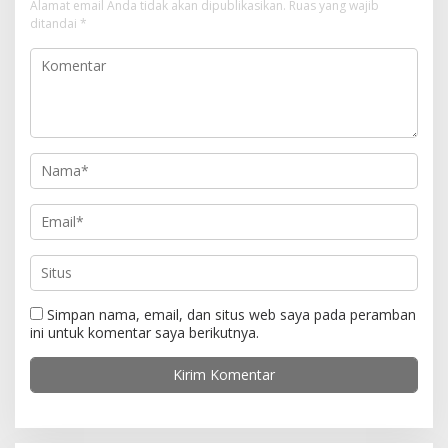
i
Alamat email Anda tidak akan dipublikasikan.
Ruas yang wajib
ditandai
*
p
o
s
Simpan nama, email, dan situs web saya pada peramban
ini untuk komentar saya berikutnya.