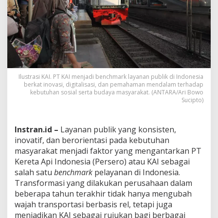
r
a
n
s
p
o
r
t
a
Ilustrasi KAI. PT KAI menjadi benchmark layanan publik di Indonesia
s
berkat inovasi, digitalisasi, dan pemahaman mendalam terhadap
i
kebutuhan sosial serta budaya masyarakat. (ANTARA/Ari Bowo
Sucipto)
,
K
i
n
Instran.id –
Layanan publik yang konsisten,
i
inovatif, dan berorientasi pada kebutuhan
J
masyarakat menjadi faktor yang mengantarkan PT
a
Kereta Api Indonesia (Persero) atau KAI sebagai
d
i
salah satu
benchmark
pelayanan di Indonesia.
B
Transformasi yang dilakukan perusahaan dalam
e
beberapa tahun terakhir tidak hanya mengubah
n
wajah transportasi berbasis rel, tetapi juga
c
menjadikan KAI sebagai rujukan bagi berbagai
h