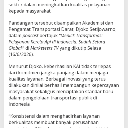
m
sektor dalam meningkatkan kualitas pelayanan
a
kepada masyarakat.
r
k
Pandangan tersebut disampaikan Akademisi dan
L
Pengamat Transportasi Darat, Djoko Setijowarno,
a
y
dalam
podcast
bertajuk
“Menilik Transformasi
a
Pelayanan Kereta Api di Indonesia. Sudah Setara
n
Global
!” di
Marketeers TV
yang dikutip Selasa
a
(16/6/2026).
n
P
u
Menurut Djoko, keberhasilan KAI tidak terlepas
b
dari komitmen jangka panjang dalam menjaga
l
kualitas layanan. Berbagai inovasi yang terus
i
dilakukan dinilai berhasil membangun kepercayaan
k
masyarakat sekaligus menciptakan standar baru
dalam pengelolaan transportasi publik di
Indonesia.
“Konsistensi dalam menghadirkan layanan
berkualitas membuat banyak perusahaan