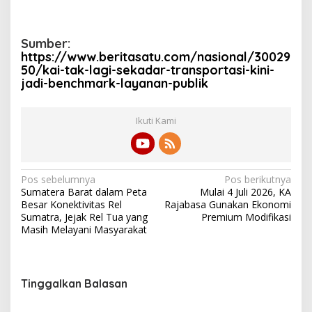
Sumber:
https://www.beritasatu.com/nasional/30029
50/kai-tak-lagi-sekadar-transportasi-kini-
jadi-benchmark-layanan-publik
Ikuti Kami
N
Pos sebelumnya
Pos berikutnya
Sumatera Barat dalam Peta
Mulai 4 Juli 2026, KA
a
Besar Konektivitas Rel
Rajabasa Gunakan Ekonomi
v
Sumatra, Jejak Rel Tua yang
Premium Modifikasi
Masih Melayani Masyarakat
i
g
a
Tinggalkan Balasan
s