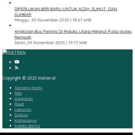
4
DIPERLUKAN BRR BARU UNTUK ACEH, SUMUT, DAN
SUMBAR
Minggu, 30 November 2025 | 18:01 WIB
5
Angkutan Bus Perintis Di Maluku Utara Merajut Pulau-pulau
Rempah
Senin, 24 November 2025 | 13:13 WIB
Copyright © 2025 instran.id
Tentang Kami
Rilis
Gagasan
Riset
Laporan
Diskusi
Kampanye
Indeks Berita