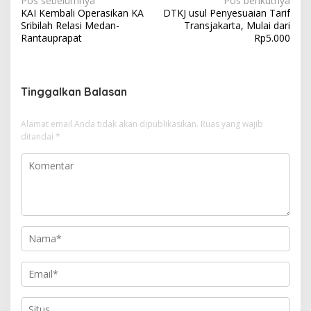
N
Pos sebelumnya
Pos berikutnya
KAI Kembali Operasikan KA
DTKJ usul Penyesuaian Tarif
a
Sribilah Relasi Medan-
Transjakarta, Mulai dari
v
Rantauprapat
Rp5.000
i
g
Tinggalkan Balasan
a
s
Alamat email Anda tidak akan dipublikasikan.
Ruas yang wajib
i
ditandai
*
p
o
s