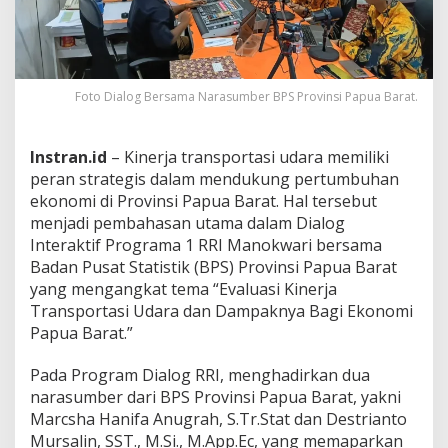
n
s
p
o
r
Foto Dialog Bersama Narasumber BPS Provinsi Papua Barat.
t
a
s
i
Instran.id
– Kinerja transportasi udara memiliki
U
peran strategis dalam mendukung pertumbuhan
d
ekonomi di Provinsi Papua Barat. Hal tersebut
a
menjadi pembahasan utama dalam Dialog
r
a
Interaktif Programa 1 RRI Manokwari bersama
d
Badan Pusat Statistik (BPS) Provinsi Papua Barat
a
yang mengangkat tema “Evaluasi Kinerja
n
Transportasi Udara dan Dampaknya Bagi Ekonomi
D
Papua Barat.”
a
m
p
Pada Program Dialog RRI, menghadirkan dua
a
narasumber dari BPS Provinsi Papua Barat, yakni
k
Marcsha Hanifa Anugrah, S.Tr.Stat dan Destrianto
n
Mursalin, SST., M.Si., M.App.Ec, yang memaparkan
y