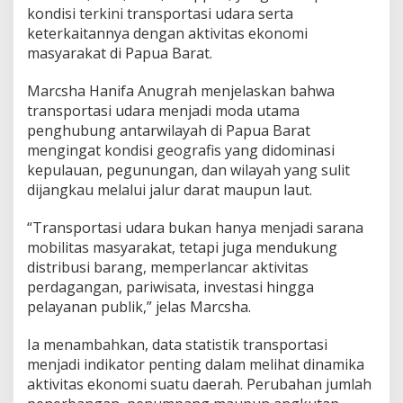
a
kondisi terkini transportasi udara serta
B
keterkaitannya dengan aktivitas ekonomi
a
masyarakat di Papua Barat.
g
i
Marcsha Hanifa Anugrah menjelaskan bahwa
E
k
transportasi udara menjadi moda utama
o
penghubung antarwilayah di Papua Barat
n
mengingat kondisi geografis yang didominasi
o
kepulauan, pegunungan, dan wilayah yang sulit
m
i
dijangkau melalui jalur darat maupun laut.
P
a
“Transportasi udara bukan hanya menjadi sarana
p
mobilitas masyarakat, tetapi juga mendukung
u
distribusi barang, memperlancar aktivitas
a
B
perdagangan, pariwisata, investasi hingga
a
pelayanan publik,” jelas Marcsha.
r
a
Ia menambahkan, data statistik transportasi
t
menjadi indikator penting dalam melihat dinamika
aktivitas ekonomi suatu daerah. Perubahan jumlah