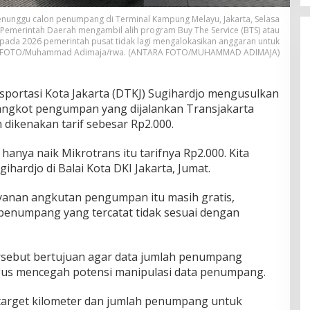
unggu calon penumpang di Terminal Kampung Melayu, Jakarta, Selasa
emerintah Daerah mengambil alih program Buy The Service (BTS) atau
pada 2026 pemerintah pusat tidak lagi mengalokasikan anggaran untuk
RA FOTO/Muhammad Adimaja/rwa. (ANTARA FOTO/MUHAMMAD ADIMAJA)
portasi Kota Jakarta (DTKJ) Sugihardjo mengusulkan
 angkot pengumpan yang dijalankan Transjakarta
n dikenakan tarif sebesar Rp2.000.
hanya naik Mikrotrans itu tarifnya Rp2.000. Kita
hardjo di Balai Kota DKI Jakarta, Jumat.
yanan angkutan pengumpan itu masih gratis,
penumpang yang tercatat tidak sesuai dengan
tersebut bertujuan agar data jumlah penumpang
igus mencegah potensi manipulasi data penumpang.
a target kilometer dan jumlah penumpang untuk