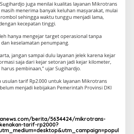
 Sugihardjo juga menilai kualitas layanan Mikrotrans
u masih menerima banyak keluhan masyarakat, mulai
erombol sehingga waktu tunggu menjadi lama,
dengan kecepatan tinggi.
oleh hanya mengejar target operasional tanpa
n dan keselamatan penumpang.
arta, jangan sampai dulu layanan jelek karena kejar
masi saja dari kejar setoran jadi kejar kilometer,
 harus pembinaan,” ujar Sugihardjo.
 usulan tarif Rp2.000 untuk layanan Mikrotrans
 belum menjadi kebijakan Pemerintah Provinsi DKI
ranews.com/berita/5634424/mikrotrans-
dikenakan-tarif-rp2000?
&utm_medium=desktop&utm_campaign=popul