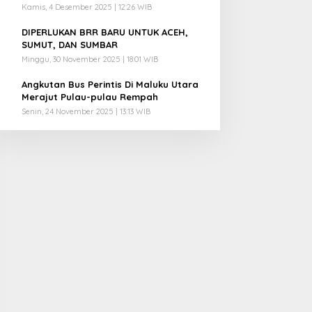
Kamis, 4 Desember 2025 | 12:26 WIB
4
DIPERLUKAN BRR BARU UNTUK ACEH,
SUMUT, DAN SUMBAR
Minggu, 30 November 2025 | 18:01 WIB
5
Angkutan Bus Perintis Di Maluku Utara
Merajut Pulau-pulau Rempah
Senin, 24 November 2025 | 13:13 WIB