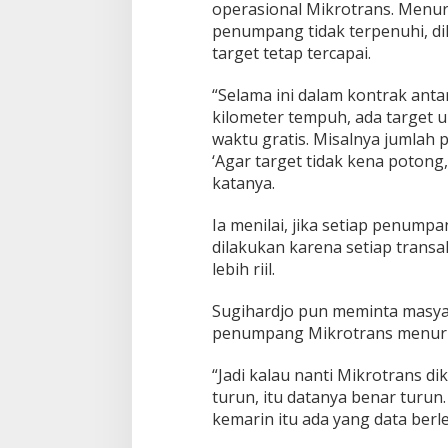
operasional Mikrotrans. Menurut
penumpang tidak terpenuhi, d
target tetap tercapai.
“Selama ini dalam kontrak anta
kilometer tempuh, ada target 
waktu gratis. Misalnya jumlah 
‘Agar target tidak kena potong
katanya.
Ia menilai, jika setiap penumpan
dilakukan karena setiap trans
lebih riil.
Sugihardjo pun meminta masya
penumpang Mikrotrans menurun
“Jadi kalau nanti Mikrotrans d
turun, itu datanya benar turu
kemarin itu ada yang data berle