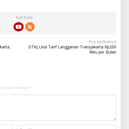
Ikuti Kami
Pos berikutnya
karta,
DTKJ Usul Tarif Langganan Transjakarta Rp200
Ribu per Bulan
ng wajib ditandai
*