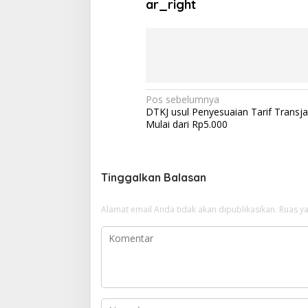
ar_right
N
Pos sebelumnya
DTKJ usul Penyesuaian Tarif Transja
a
Mulai dari Rp5.000
v
i
g
Tinggalkan Balasan
a
Alamat email Anda tidak akan dipublikasikan.
Ruas ya
s
i
p
o
s