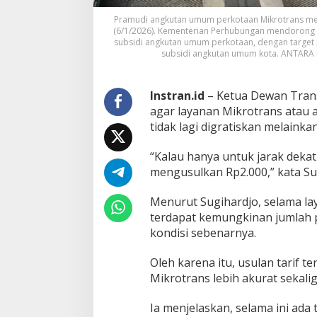
e
n
Pramudi angkutan umum perkotaan Mikrotrans men
a
(6/1/2026). Kementerian Perhubungan mendorong P
subsidi angkutan umum perkotaan, dengan target 
k
subsidi angkutan umum kota. ANTA
a
n
T
Instran.id
– Ketua Dewan Trans
a
r
agar layanan Mikrotrans atau
i
tidak lagi digratiskan melainka
f
R
“Kalau hanya untuk jarak dekat 
p
mengusulkan Rp2.000,” kata Sugi
2
.
0
Menurut Sugihardjo, selama la
0
terdapat kemungkinan jumlah 
0
kondisi sebenarnya.
Oleh karena itu, usulan tarif 
Mikrotrans lebih akurat sekal
Ia menjelaskan, selama ini ad