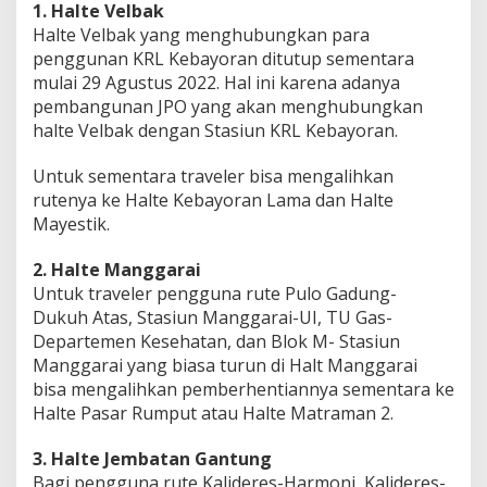
1. Halte Velbak
D
i
Halte Velbak yang menghubungkan para
t
penggunan KRL Kebayoran ditutup sementara
u
mulai 29 Agustus 2022. Hal ini karena adanya
t
pembangunan JPO yang akan menghubungkan
u
halte Velbak dengan Stasiun KRL Kebayoran.
p
S
e
Untuk sementara traveler bisa mengalihkan
m
rutenya ke Halte Kebayoran Lama dan Halte
e
Mayestik.
n
t
a
2. Halte Manggarai
r
Untuk traveler pengguna rute Pulo Gadung-
a
Dukuh Atas, Stasiun Manggarai-UI, TU Gas-
Departemen Kesehatan, dan Blok M- Stasiun
Manggarai yang biasa turun di Halt Manggarai
bisa mengalihkan pemberhentiannya sementara ke
Halte Pasar Rumput atau Halte Matraman 2.
3. Halte Jembatan Gantung
Bagi pengguna rute Kalideres-Harmoni, Kalideres-