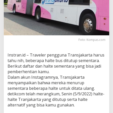
e
t
a
n
H
a
l
t
e
Foto: Kompas.com
T
r
a
Instran.id – Traveler pengguna Transjakarta harus
n
tahu nih, beberapa halte bus ditutup sementara.
s
Berikut daftar dan halte sementara yang bisa jadi
j
a
pemberhentian kamu.
k
Dalam akun Instagramnya, Transjakarta
a
menyampaikan bahwa mereka menurup
r
sementara beberapa halte untuk ditata ulang.
t
a
detikcom telah merangkum, Senin (5/9/2022) halte-
y
halte Tranjakarta yang ditutup serta halte
a
alternatif yang bisa kamu gunakan.
n
g