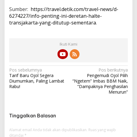
Sumber:
https://travel.detik.com/travel-news/d-
6274227/info-penting-ini-deretan-halte-
transjakarta-yang-ditutup-sementara
.
Ikuti Kami
N
Pos sebelumnya
Pos berikutnya
Tarif Baru Ojol Segera
Pengemudi Ojol Pilih
a
Diumumkan, Paling Lambat
“Ngetem” Imbas BBM Naik,
v
Rabu!
“Dampaknya Penghasilan
Menurun”
i
g
a
Tinggalkan Balasan
s
i
Alamat email Anda tidak akan dipublikasikan.
Ruas yang wajib
ditandai
*