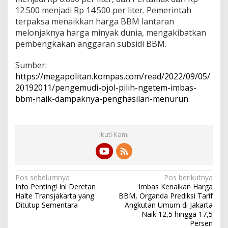
12.500 menjadi Rp 14.500 per liter. Pemerintah
terpaksa menaikkan harga BBM lantaran
melonjaknya harga minyak dunia, mengakibatkan
pembengkakan anggaran subsidi BBM.
Sumber:
https://megapolitan.kompas.com/read/2022/09/05/
20192011/pengemudi-ojol-pilih-ngetem-imbas-
bbm-naik-dampaknya-penghasilan-menurun
.
Ikuti Kami
N
Pos sebelumnya
Pos berikutnya
Info Penting! Ini Deretan
Imbas Kenaikan Harga
a
Halte Transjakarta yang
BBM, Organda Prediksi Tarif
v
Ditutup Sementara
Angkutan Umum di Jakarta
Naik 12,5 hingga 17,5
i
Persen