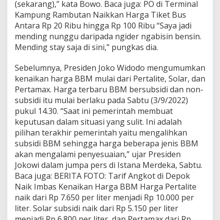
(sekarang),” kata Bowo. Baca juga: PO di Terminal
Kampung Rambutan Naikkan Harga Tiket Bus
Antara Rp 20 Ribu hingga Rp 100 Ribu “Saya jadi
mending nunggu daripada ngider ngabisin bensin.
Mending stay saja di sini,” pungkas dia.
Sebelumnya, Presiden Joko Widodo mengumumkan
kenaikan harga BBM mulai dari Pertalite, Solar, dan
Pertamax. Harga terbaru BBM bersubsidi dan non-
subsidi itu mulai berlaku pada Sabtu (3/9/2022)
pukul 14.30. “Saat ini pemerintah membuat
keputusan dalam situasi yang sulit. Ini adalah
pilihan terakhir pemerintah yaitu mengalihkan
subsidi BBM sehingga harga beberapa jenis BBM
akan mengalami penyesuaian,” ujar Presiden
Jokowi dalam jumpa pers di Istana Merdeka, Sabtu.
Baca juga: BERITA FOTO: Tarif Angkot di Depok
Naik Imbas Kenaikan Harga BBM Harga Pertalite
naik dari Rp 7.650 per liter menjadi Rp 10.000 per
liter. Solar subsidi naik dari Rp 5.150 per liter
menjadi Rp 6.800 per liter, dan Pertamax dari Rp