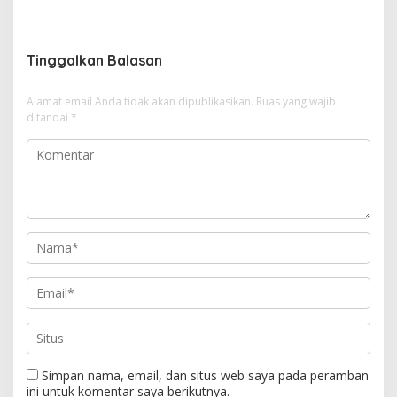
g
a
s
Tinggalkan Balasan
i
Alamat email Anda tidak akan dipublikasikan.
Ruas yang wajib
p
ditandai
*
o
s
Simpan nama, email, dan situs web saya pada peramban
ini untuk komentar saya berikutnya.