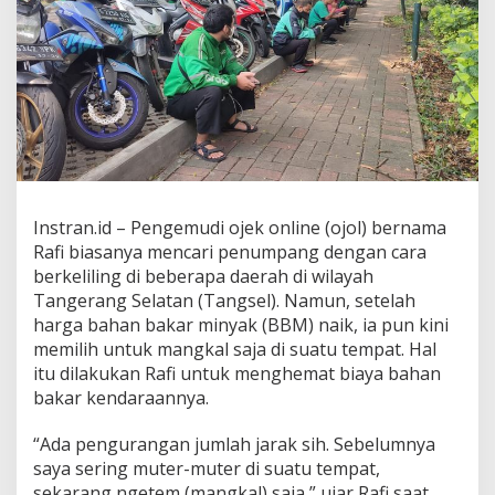
"
N
g
e
t
e
m
"
I
m
b
Instran.id – Pengemudi ojek online (ojol) bernama
a
s
Rafi biasanya mencari penumpang dengan cara
B
berkeliling di beberapa daerah di wilayah
B
Tangerang Selatan (Tangsel). Namun, setelah
M
harga bahan bakar minyak (BBM) naik, ia pun kini
N
memilih untuk mangkal saja di suatu tempat. Hal
a
i
itu dilakukan Rafi untuk menghemat biaya bahan
k
bakar kendaraannya.
,
"
“Ada pengurangan jumlah jarak sih. Sebelumnya
D
saya sering muter-muter di suatu tempat,
a
m
sekarang ngetem (mangkal) saja,” ujar Rafi saat