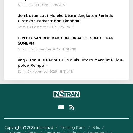
Senin, 20 April 2026 | 10:46 WIB
3
Jembatan Laut Maluku Utara: Angkutan Perintis
Ciptakan Pemerataan Ekonomi
Kamis, 4 Desember 2025 | 12:26 WIB
4
DIPERLUKAN BRR BARU UNTUK ACEH, SUMUT, DAN
SUMBAR
Minggu, 30 November 2025 | 18:01 WIB
5
Angkutan Bus Perintis Di Maluku Utara Merajut Pulau-
pulau Rempah
Senin, 24 November 2025 | 13:13 WIB
Copyright © 2025 instran.id
Tentang Kami
Rilis
Gagasan
Riset
Laporan
Diskusi
Kampanye