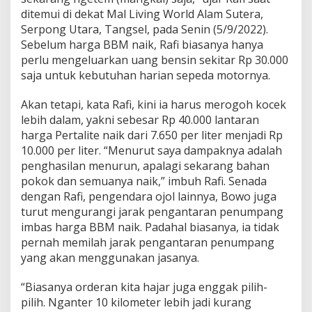
p
ditemui di dekat Mal Living World Alam Sutera,
a
Serpong Utara, Tangsel, pada Senin (5/9/2022).
k
Sebelum harga BBM naik, Rafi biasanya hanya
n
y
perlu mengeluarkan uang bensin sekitar Rp 30.000
a
saja untuk kebutuhan harian sepeda motornya.
P
e
Akan tetapi, kata Rafi, kini ia harus merogoh kocek
n
lebih dalam, yakni sebesar Rp 40.000 lantaran
g
h
harga Pertalite naik dari 7.650 per liter menjadi Rp
a
10.000 per liter. “Menurut saya dampaknya adalah
s
penghasilan menurun, apalagi sekarang bahan
i
pokok dan semuanya naik,” imbuh Rafi. Senada
l
dengan Rafi, pengendara ojol lainnya, Bowo juga
a
n
turut mengurangi jarak pengantaran penumpang
M
imbas harga BBM naik. Padahal biasanya, ia tidak
e
pernah memilah jarak pengantaran penumpang
n
yang akan menggunakan jasanya.
u
r
u
“Biasanya orderan kita hajar juga enggak pilih-
n
pilih. Nganter 10 kilometer lebih jadi kurang
"