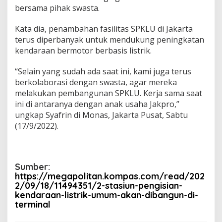
g
bersama pihak swasta.
d
a
Kata dia, penambahan fasilitas SPKLU di Jakarta
n
terus diperbanyak untuk mendukung peningkatan
G
kendaraan bermotor berbasis listrik.
r
o
g
“Selain yang sudah ada saat ini, kami juga terus
o
berkolaborasi dengan swasta, agar mereka
l
melakukan pembangunan SPKLU. Kerja sama saat
ini di antaranya dengan anak usaha Jakpro,”
ungkap Syafrin di Monas, Jakarta Pusat, Sabtu
(17/9/2022).
Sumber:
https://megapolitan.kompas.com/read/202
2/09/18/11494351/2-stasiun-pengisian-
kendaraan-listrik-umum-akan-dibangun-di-
terminal