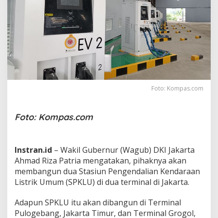
e
n
d
a
r
a
a
n
L
i
Foto: Kompas.com
s
t
r
Foto: Kompas.com
i
k
U
m
Instran.id
– Wakil Gubernur (Wagub) DKI Jakarta
u
Ahmad Riza Patria mengatakan, pihaknya akan
m
membangun dua Stasiun Pengendalian Kendaraan
A
k
Listrik Umum (SPKLU) di dua terminal di Jakarta.
a
n
Adapun SPKLU itu akan dibangun di Terminal
D
Pulogebang, Jakarta Timur, dan Terminal Grogol,
i