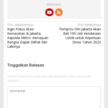
Ikuti Kami
N
Pos sebelumnya
Pos berikutnya
Ingin Fokus Atasi
Pemprov DKI Jakarta Akan
a
Kemacetan di Jakarta,
Beli 100 Unit Kendaraan
v
Kapolda Metro: Kemajuan
Listrik untuk Keperluan
Bangsa Dapat Dilihat dari
Dinas Tahun 2023
i
Lalinnya
g
a
s
Tinggalkan Balasan
i
Alamat email Anda tidak akan dipublikasikan.
Ruas yang wajib
p
ditandai
*
o
s