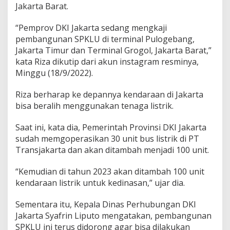
Jakarta Barat.
b
a
n
“Pemprov DKI Jakarta sedang mengkaji
g
pembangunan SPKLU di terminal Pulogebang,
u
Jakarta Timur dan Terminal Grogol, Jakarta Barat,”
n
kata Riza dikutip dari akun instagram resminya,
d
i
Minggu (18/9/2022).
T
e
Riza berharap ke depannya kendaraan di Jakarta
r
bisa beralih menggunakan tenaga listrik.
m
i
n
Saat ini, kata dia, Pemerintah Provinsi DKI Jakarta
a
sudah memgoperasikan 30 unit bus listrik di PT
l
Transjakarta dan akan ditambah menjadi 100 unit.
P
u
“Kemudian di tahun 2023 akan ditambah 100 unit
l
o
kendaraan listrik untuk kedinasan,” ujar dia.
g
e
Sementara itu, Kepala Dinas Perhubungan DKI
b
Jakarta Syafrin Liputo mengatakan, pembangunan
a
SPKLU ini terus didorong agar bisa dilakukan
n