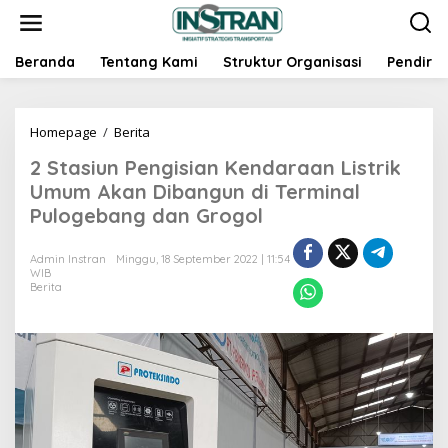
L
e
w
a
Beranda
Tentang Kami
Struktur Organisasi
Pendiri
t
i
k
Homepage
/
Berita
2
e
S
k
2 Stasiun Pengisian Kendaraan Listrik
t
o
a
n
Umum Akan Dibangun di Terminal
s
t
Pulogebang dan Grogol
i
e
u
n
n
Admin Instran
Minggu, 18 September 2022 | 11:54
WIB
P
Berita
e
n
g
i
s
i
a
n
K